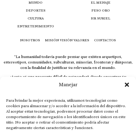
MUNDO
EL MENAJE
DEPORTES
PESO ORO
CULTURA
HR SURIEL
ENTRETENIMIENTO
NOSOTROS
MISIÓN VISIÓN VALORES
CONTACTOS
“La humanidad todavía puede pensar que existen arquetipos,
estereotipos, comunidades, subculturas, minorías, fronteras y diásporas,
con la finalidad de justificar su relevancia en el mundo.
¿Acaso es una pregunta difícil de responder? ¿Puede encontrar su
respuesta al instante, otorgando al receptor cuestionado espacio y
Manejar
velocidad suficiente para responder correctamente? De no ser así, el que
calla otorga.
Para brindar la mejor experiencia, utilizamos tecnologías como
El concepto de familia no está limitado exclusivamente a la sangre; seres
cookies para almacenar y/o acceder a la información del dispositivo.
que surgen en nuestro diario vivir suelen pesar más que los
Al aceptar estas tecnologías, podremos procesar datos como el
emparentados. Más bien, el apego de estas dos versiones de seres
comportamiento de navegación o los identificadores únicos en este
queridos mueve ideales provenientes de sus vivencias.
sitio. No aceptar o retirar el consentimiento podría afectar
This is for nuestra gente.” – HRSuriel
negativamente ciertas características y funciones.