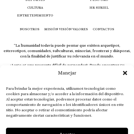
CULTURA
HR SURIEL
ENTRETENIMIENTO
NOSOTROS
MISIÓN VISIÓN VALORES
CONTACTOS
“La humanidad todavía puede pensar que existen arquetipos,
estereotipos, comunidades, subculturas, minorías, fronteras y diásporas,
con la finalidad de justificar su relevancia en el mundo.
¿Acaso es una pregunta difícil de responder? ¿Puede encontrar su
respuesta al instante, otorgando al receptor cuestionado espacio y
Manejar
velocidad suficiente para responder correctamente? De no ser así, el que
calla otorga.
Para brindar la mejor experiencia, utilizamos tecnologías como
El concepto de familia no está limitado exclusivamente a la sangre; seres
cookies para almacenar y/o acceder a la información del dispositivo.
que surgen en nuestro diario vivir suelen pesar más que los
Al aceptar estas tecnologías, podremos procesar datos como el
emparentados. Más bien, el apego de estas dos versiones de seres
comportamiento de navegación o los identificadores únicos en este
queridos mueve ideales provenientes de sus vivencias.
sitio. No aceptar o retirar el consentimiento podría afectar
negativamente ciertas características y funciones.
This is for nuestra gente.” – HRSuriel