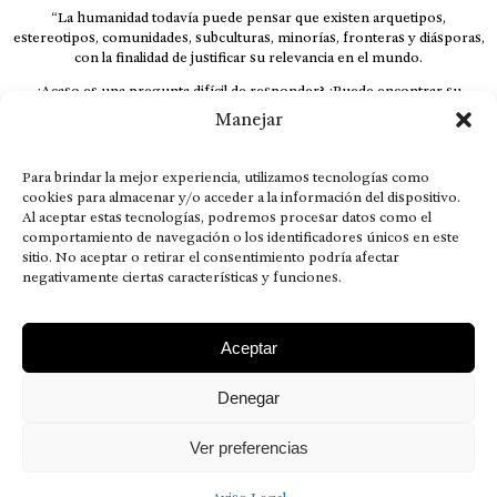
“La humanidad todavía puede pensar que existen arquetipos,
estereotipos, comunidades, subculturas, minorías, fronteras y diásporas,
con la finalidad de justificar su relevancia en el mundo.
¿Acaso es una pregunta difícil de responder? ¿Puede encontrar su
respuesta al instante, otorgando al receptor cuestionado espacio y
Manejar
velocidad suficiente para responder correctamente? De no ser así, el que
calla otorga.
Para brindar la mejor experiencia, utilizamos tecnologías como
El concepto de familia no está limitado exclusivamente a la sangre; seres
cookies para almacenar y/o acceder a la información del dispositivo.
que surgen en nuestro diario vivir suelen pesar más que los
Al aceptar estas tecnologías, podremos procesar datos como el
emparentados. Más bien, el apego de estas dos versiones de seres
comportamiento de navegación o los identificadores únicos en este
queridos mueve ideales provenientes de sus vivencias.
sitio. No aceptar o retirar el consentimiento podría afectar
This is for nuestra gente.” – HRSuriel
negativamente ciertas características y funciones.
Aceptar
Denegar
AVISO LEGAL
POLÍTICA DE PRIVACIDAD
MISIÓN VISIÓN VALORES
CONTACTOS
Ver preferencias
2026 RDÉ Digital, todos los derechos reservados.