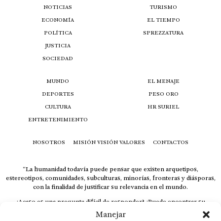
NOTICIAS
TURISMO
ECONOMÍA
EL TIEMPO
POLÍTICA
SPREZZATURA
JUSTICIA
SOCIEDAD
MUNDO
EL MENAJE
DEPORTES
PESO ORO
CULTURA
HR SURIEL
ENTRETENIMIENTO
NOSOTROS
MISIÓN VISIÓN VALORES
CONTACTOS
“La humanidad todavía puede pensar que existen arquetipos,
estereotipos, comunidades, subculturas, minorías, fronteras y diásporas,
con la finalidad de justificar su relevancia en el mundo.
¿Acaso es una pregunta difícil de responder? ¿Puede encontrar su
respuesta al instante, otorgando al receptor cuestionado espacio y
Manejar
velocidad suficiente para responder correctamente? De no ser así, el que