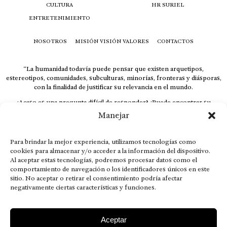
CULTURA
HR SURIEL
ENTRETENIMIENTO
NOSOTROS
MISIÓN VISIÓN VALORES
CONTACTOS
“La humanidad todavía puede pensar que existen arquetipos,
estereotipos, comunidades, subculturas, minorías, fronteras y diásporas,
con la finalidad de justificar su relevancia en el mundo.
¿Acaso es una pregunta difícil de responder? ¿Puede encontrar su
respuesta al instante, otorgando al receptor cuestionado espacio y
Manejar
velocidad suficiente para responder correctamente? De no ser así, el que
calla otorga.
Para brindar la mejor experiencia, utilizamos tecnologías como
El concepto de familia no está limitado exclusivamente a la sangre; seres
cookies para almacenar y/o acceder a la información del dispositivo.
que surgen en nuestro diario vivir suelen pesar más que los
Al aceptar estas tecnologías, podremos procesar datos como el
emparentados. Más bien, el apego de estas dos versiones de seres
comportamiento de navegación o los identificadores únicos en este
queridos mueve ideales provenientes de sus vivencias.
sitio. No aceptar o retirar el consentimiento podría afectar
negativamente ciertas características y funciones.
This is for nuestra gente.” – HRSuriel
Aceptar