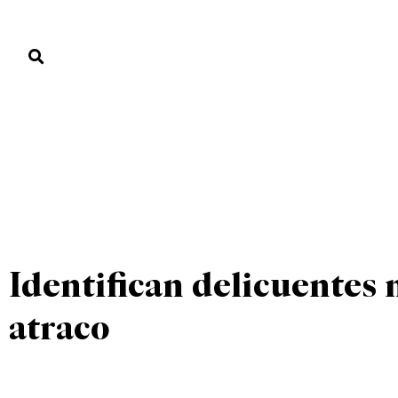
PORTADA
PAÍS
ECONOMÍA
POLÍTICA
JUSTICIA
MUNDO
UNCATEGORIZED
PORTADA
»
UNCATEGORIZED
»
Identifican delicuente
atraco