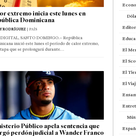
Econ
or extremo inicia este lunes en
Dól
ública Dominicana
Editor
Y RODRÍGUEZ
| PAÍS
DIGITAL, SANTO DOMINGO.– República
Educa
icana inició este lunes el período de calor extremo,
etapa que se prolongará durante…
El Me
El Sco
El Ti
El Via
Ensam
Entre
Mús
isterio Público apela sentencia que
Españ
rgó perdón judicial a Wander Franco