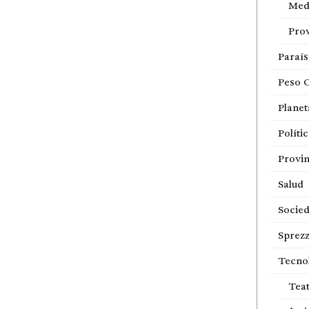
Med
Prov
Paraí
Peso 
Planet
Políti
Provin
Salud
Socie
Sprezz
Tecno
Tea