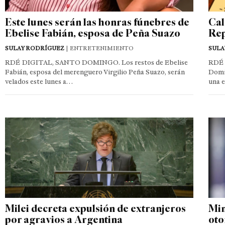
Este lunes serán las honras fúnebres de
Cal
Ebelise Fabián, esposa de Peña Suazo
Rep
SULAY RODRÍGUEZ
| ENTRETENIMIENTO
SULA
RDÉ DIGITAL, SANTO DOMINGO. Los restos de Ebelise
RDÉ 
Fabián, esposa del merenguero Virgilio Peña Suazo, serán
Domin
velados este lunes a…
una 
Milei decreta expulsión de extranjeros
Min
por agravios a Argentina
oto