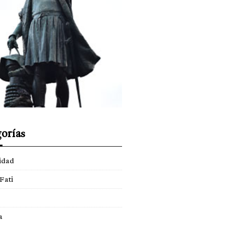
orías
idad
Fati
a