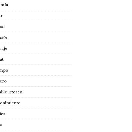
omía
ar
ial
ción
naje
ut
empo
jero
ble Etereo
tenimiento
ica
a