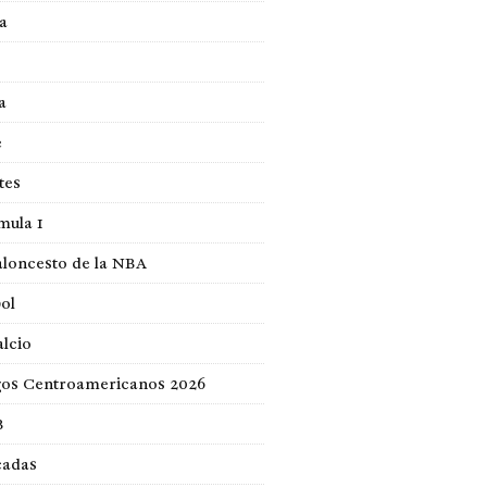
a
a
e
tes
mula 1
loncesto de la NBA
ol
lcio
gos Centroamericanos 2026
B
cadas