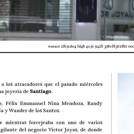
wasacs 2fb5cde4 fd4b 4e5e 942b 358ef83628b1 00
 a los atracadores que el pasado miércoles
na joyería de
Santiago
.
rdo, Félix Emmanuel Nina Mendoza, Randy
a y Wander de los Santos.
e mientras forcejeaba con uno de varios
igilante del negocio Víctor Joyas, de donde