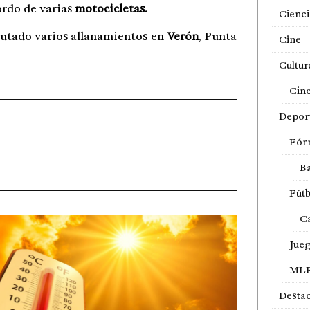
rdo de varias
motocicletas.
Cienci
cutado varios allanamientos en
Verón
, Punta
Cine
Cultur
Cin
Depor
Fór
Ba
Fútb
Ca
Jue
ML
Desta