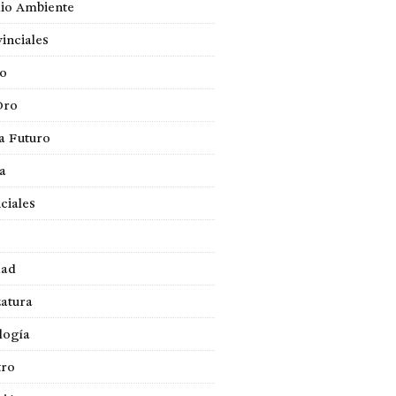
io Ambiente
inciales
so
Oro
a Futuro
ca
ciales
dad
atura
logía
tro