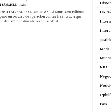
Histor
H SÁNCHEZ
| PAÍS
DIGITAL, SANTO DOMINGO.- El Ministerio Público
HR Sur
puso un recurso de apelación contra la sentencia que,
ue declaró penalmente responsable al…
Intern
Interv
Justici
Moda
Mund
NBA
Negoc
Notici
Opini
País