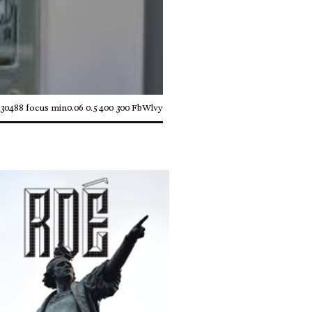
c30488 focus min0.06 0.5 400 300 FbWlvy