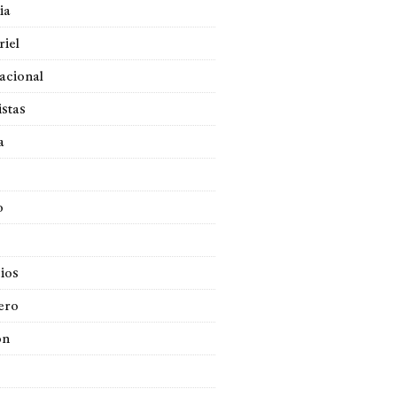
ia
iel
acional
istas
a
o
ios
ero
ón