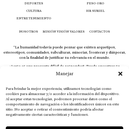
DEPORTES
PESO ORO
CULTURA
HR SURIEL
ENTRETENIMIENTO
NOSOTROS
MISIÓN VISIÓN VALORES
CONTACTOS
“La humanidad todavía puede pensar que existen arquetipos,
estereotipos, comunidades, subculturas, minorías, fronteras y diásporas,
con la finalidad de justificar su relevancia en el mundo.
¿Acaso es una pregunta difícil de responder? ¿Puede encontrar su
respuesta al instante, otorgando al receptor cuestionado espacio y
Manejar
velocidad suficiente para responder correctamente? De no ser así, el que
calla otorga.
Para brindar la mejor experiencia, utilizamos tecnologías como
El concepto de familia no está limitado exclusivamente a la sangre; seres
cookies para almacenar y/o acceder a la información del dispositivo.
que surgen en nuestro diario vivir suelen pesar más que los
Al aceptar estas tecnologías, podremos procesar datos como el
emparentados. Más bien, el apego de estas dos versiones de seres
comportamiento de navegación o los identificadores únicos en este
queridos mueve ideales provenientes de sus vivencias.
sitio. No aceptar o retirar el consentimiento podría afectar
This is for nuestra gente.” – HRSuriel
negativamente ciertas características y funciones.