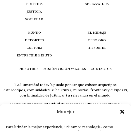
POLÍTICA
SPREZZATURA
JUSTICIA
SOCIEDAD
MUNDO
EL MENAJE
DEPORTES
PESO ORO
CULTURA
HR SURIEL
ENTRETENIMIENTO
NOSOTROS
MISIÓN VISIÓN VALORES
CONTACTOS
“La humanidad todavía puede pensar que existen arquetipos,
estereotipos, comunidades, subculturas, minorías, fronteras y diásporas,
con la finalidad de justificar su relevancia en el mundo.
¿Acaso es una pregunta difícil de responder? ¿Puede encontrar su
respuesta al instante, otorgando al receptor cuestionado espacio y
Manejar
velocidad suficiente para responder correctamente? De no ser así, el que
calla otorga.
Para brindar la mejor experiencia, utilizamos tecnologías como
El concepto de familia no está limitado exclusivamente a la sangre; seres