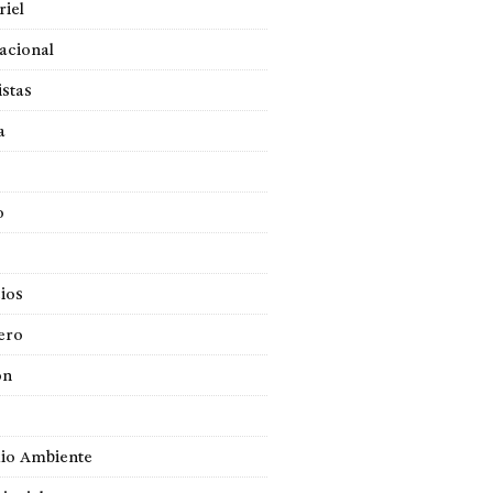
iel
acional
istas
a
o
ios
ero
ón
io Ambiente