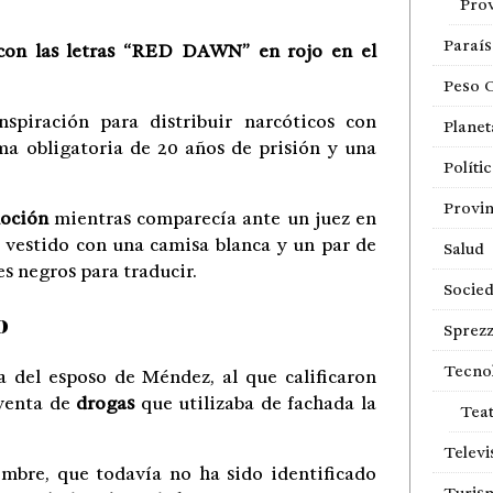
Prov
Paraí
 con las letras “RED DAWN” en rojo en el
Peso 
spiración para distribuir narcóticos con
Planet
ma obligatoria de 20 años de prisión y una
Políti
Provin
moción
mientras comparecía ante un juez en
, vestido con una camisa blanca y un par de
Salud
es negros para traducir.
Socie
o
Sprezz
Tecno
 del esposo de Méndez, al que calificaron
 venta de
drogas
que utilizaba de fachada la
Tea
Televi
mbre, que todavía no ha sido identificado