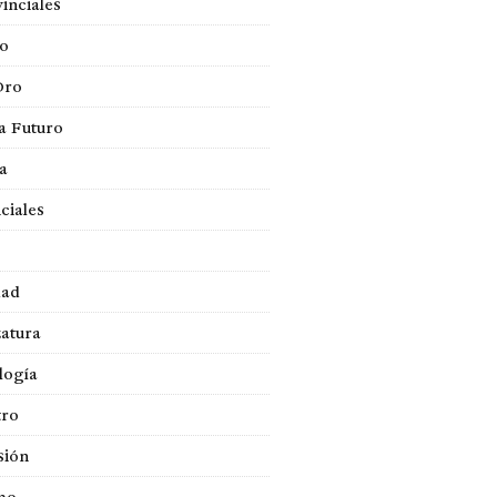
inciales
so
Oro
a Futuro
ca
ciales
dad
atura
logía
tro
sión