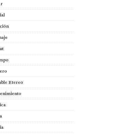
ar
ial
ción
naje
ut
empo
jero
ble Etereo
tenimiento
ica
a
ia