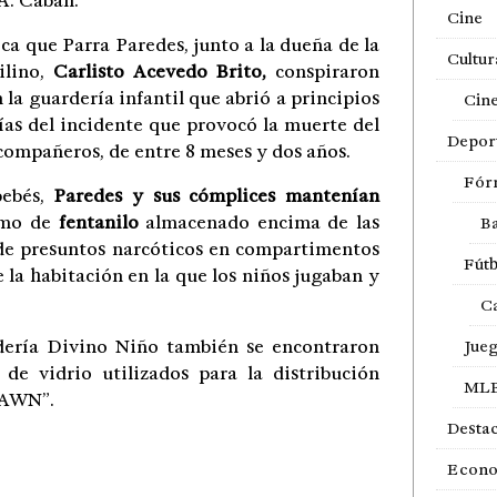
 A. Caban.
Cine
ca que Parra Paredes, junto a la dueña de la
Cultur
ilino,
Carlisto Acevedo Brito,
conspiraron
n la guardería infantil que abrió a principios
Cin
ías del incidente que provocó la muerte del
Depor
s compañeros, de entre 8 meses y dos años.
Fór
bebés,
Paredes y sus cómplices mantenían
ramo de
fentanilo
almacenado encima de las
Ba
 de presuntos narcóticos en compartimentos
Fútb
 la habitación en la que los niños jugaban y
Ca
rdería Divino Niño también se encontraron
Jue
de vidrio utilizados para la distribución
ML
 DAWN”.
Desta
Econ