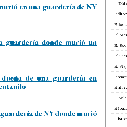
Dól
 murió en una guardería de NY
Editor
Educa
El Me
la guardería donde murió un
El Sco
El Ti
El Via
 dueña de una guardería en
Ensam
entanilo
Entre
Mús
Españ
en guardería de NY donde murió
Histor