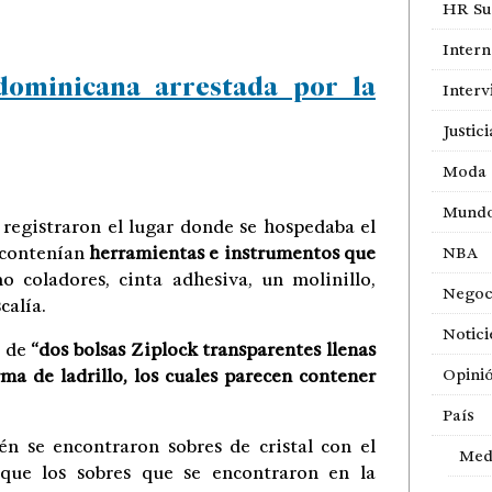
HR Sur
Intern
dominicana arrestada por la
Interv
Justici
Moda
Mund
 registraron el lugar donde se hospedaba el
 contenían
herramientas e instrumentos que
NBA
o coladores, cinta adhesiva, un molinillo,
Negoc
calía.
Notici
o de
“dos bolsas Ziplock transparentes llenas
ma de ladrillo, los cuales parecen contener
Opini
País
 se encontraron sobres de cristal con el
Med
ue los sobres que se encontraron en la