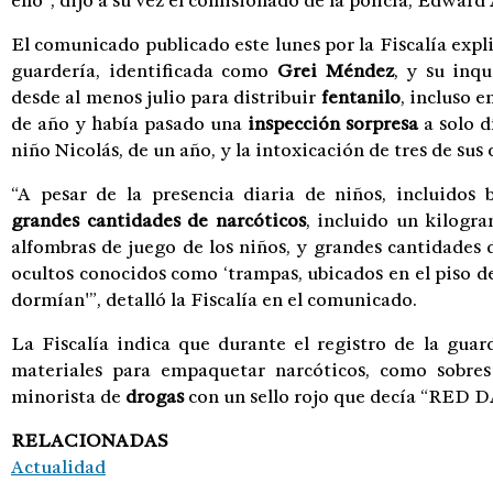
ello”, dijo a su vez el comisionado de la policía, Edward
El comunicado publicado este lunes por la Fiscalía expli
guardería, identificada como
Grei Méndez
, y su inqu
desde al menos julio para distribuir
fentanilo
, incluso e
de año y había pasado una
inspección sorpresa
a solo d
niño Nicolás, de un año, y la intoxicación de tres de su
“A pesar de la presencia diaria de niños, incluidos 
grandes cantidades de narcóticos
, incluido un kilog
alfombras de juego de los niños, y grandes cantidades
ocultos conocidos como ‘trampas, ubicados en el piso de
dormían'”, detalló la Fiscalía en el comunicado.
La Fiscalía indica que durante el registro de la gua
materiales para empaquetar narcóticos, como sobres 
minorista de
drogas
con un sello rojo que decía “RED
RELACIONADAS
Actualidad