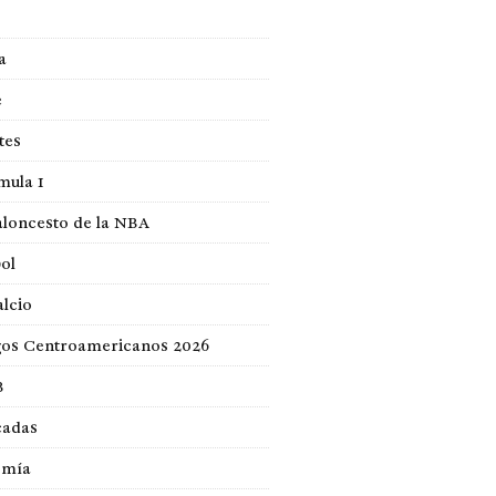
a
e
tes
mula 1
loncesto de la NBA
ol
lcio
gos Centroamericanos 2026
B
cadas
omía