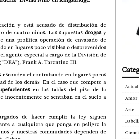
rdería “Divino Niño”en Kingsbridge.
ración y está acusado de distribución de
to de cuatro niños. Las supuestas
drogas
y
de una prolífica operación de envasado de
do en lugares poco visibles o desprevenidos
el agente especial a cargo de la División de
(“DEA”), Frank A. Tarentino III.
Categ
tes esconden el contrabando en lugares pocos
idad de los demás. En el caso que compete a
Actual
upefacientes
en las tablas del piso de la
ue inocentemente se sentaban en el suelo a
Amor 
Arte
argados de hacer cumplir la ley siguen
Babeli
ente a cualquiera que ponga en peligro la
uinos y nuestras comunidades dependen de
Cienci