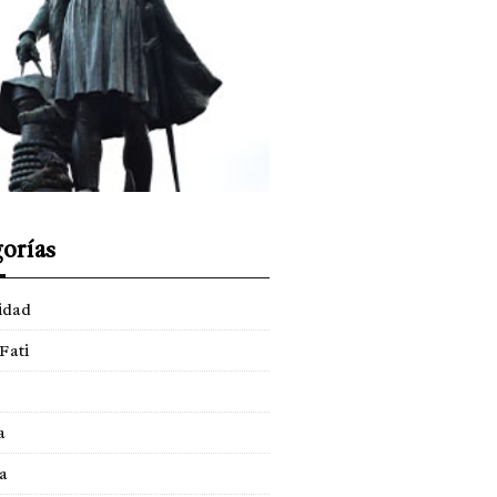
orías
idad
Fati
a
a