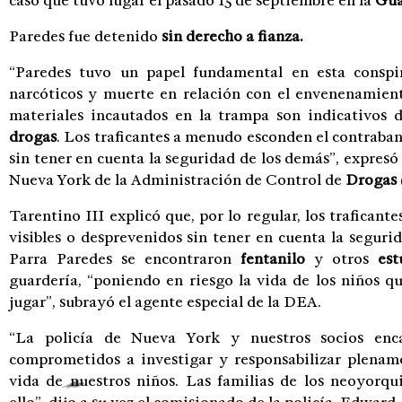
caso que tuvo lugar el pasado 15 de septiembre en la
Gua
Paredes fue detenido
sin derecho a fianza.
“Paredes tuvo un papel fundamental en esta conspi
narcóticos y muerte en relación con el envenenamien
materiales incautados en la trampa son indicativos 
drogas
. Los traficantes a menudo esconden el contraban
sin tener en cuenta la seguridad de los demás”, expresó 
Nueva York de la Administración de Control de
Drogas
Tarentino III explicó que, por lo regular, los trafican
visibles o desprevenidos sin tener en cuenta la segur
Parra Paredes se encontraron
fentanilo
y otros
est
guardería, “poniendo en riesgo la vida de los niños q
jugar”, subrayó el agente especial de la DEA.
“La policía de Nueva York y nuestros socios enc
comprometidos a investigar y responsabilizar plenam
vida de nuestros niños. Las familias de los neoyorq