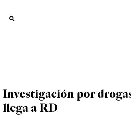
PORTADA
PAÍS
ECONOMÍA
POLÍTICA
JUSTICIA
MUNDO
UNCATEGORIZED
PORTADA
»
UNCATEGORIZED
»
Investigación por droga
llega a RD