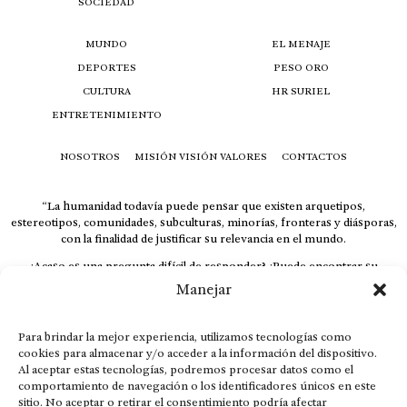
SOCIEDAD
MUNDO
EL MENAJE
DEPORTES
PESO ORO
CULTURA
HR SURIEL
ENTRETENIMIENTO
NOSOTROS
MISIÓN VISIÓN VALORES
CONTACTOS
“La humanidad todavía puede pensar que existen arquetipos,
estereotipos, comunidades, subculturas, minorías, fronteras y diásporas,
con la finalidad de justificar su relevancia en el mundo.
¿Acaso es una pregunta difícil de responder? ¿Puede encontrar su
respuesta al instante, otorgando al receptor cuestionado espacio y
Manejar
velocidad suficiente para responder correctamente? De no ser así, el que
calla otorga.
Para brindar la mejor experiencia, utilizamos tecnologías como
El concepto de familia no está limitado exclusivamente a la sangre; seres
cookies para almacenar y/o acceder a la información del dispositivo.
que surgen en nuestro diario vivir suelen pesar más que los
Al aceptar estas tecnologías, podremos procesar datos como el
emparentados. Más bien, el apego de estas dos versiones de seres
comportamiento de navegación o los identificadores únicos en este
queridos mueve ideales provenientes de sus vivencias.
sitio. No aceptar o retirar el consentimiento podría afectar