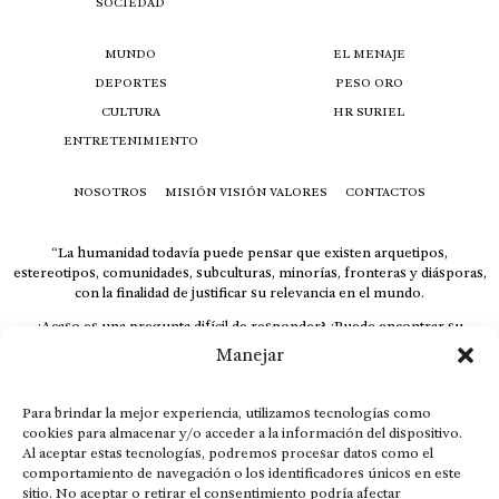
SOCIEDAD
MUNDO
EL MENAJE
DEPORTES
PESO ORO
CULTURA
HR SURIEL
ENTRETENIMIENTO
NOSOTROS
MISIÓN VISIÓN VALORES
CONTACTOS
“La humanidad todavía puede pensar que existen arquetipos,
estereotipos, comunidades, subculturas, minorías, fronteras y diásporas,
con la finalidad de justificar su relevancia en el mundo.
¿Acaso es una pregunta difícil de responder? ¿Puede encontrar su
respuesta al instante, otorgando al receptor cuestionado espacio y
Manejar
velocidad suficiente para responder correctamente? De no ser así, el que
calla otorga.
Para brindar la mejor experiencia, utilizamos tecnologías como
El concepto de familia no está limitado exclusivamente a la sangre; seres
cookies para almacenar y/o acceder a la información del dispositivo.
que surgen en nuestro diario vivir suelen pesar más que los
Al aceptar estas tecnologías, podremos procesar datos como el
emparentados. Más bien, el apego de estas dos versiones de seres
comportamiento de navegación o los identificadores únicos en este
queridos mueve ideales provenientes de sus vivencias.
sitio. No aceptar o retirar el consentimiento podría afectar