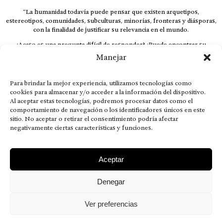
“La humanidad todavía puede pensar que existen arquetipos,
estereotipos, comunidades, subculturas, minorías, fronteras y diásporas,
con la finalidad de justificar su relevancia en el mundo.
¿Acaso es una pregunta difícil de responder? ¿Puede encontrar su
respuesta al instante, otorgando al receptor cuestionado espacio y
Manejar
velocidad suficiente para responder correctamente? De no ser así, el que
calla otorga.
Para brindar la mejor experiencia, utilizamos tecnologías como
El concepto de familia no está limitado exclusivamente a la sangre; seres
cookies para almacenar y/o acceder a la información del dispositivo.
que surgen en nuestro diario vivir suelen pesar más que los
Al aceptar estas tecnologías, podremos procesar datos como el
emparentados. Más bien, el apego de estas dos versiones de seres
comportamiento de navegación o los identificadores únicos en este
queridos mueve ideales provenientes de sus vivencias.
sitio. No aceptar o retirar el consentimiento podría afectar
This is for nuestra gente.” – HRSuriel
negativamente ciertas características y funciones.
Aceptar
Denegar
AVISO LEGAL
POLÍTICA DE PRIVACIDAD
MISIÓN VISIÓN VALORES
CONTACTOS
Ver preferencias