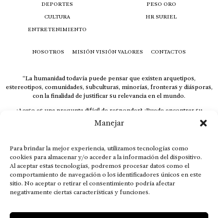
DEPORTES
PESO ORO
CULTURA
HR SURIEL
ENTRETENIMIENTO
NOSOTROS
MISIÓN VISIÓN VALORES
CONTACTOS
“La humanidad todavía puede pensar que existen arquetipos,
estereotipos, comunidades, subculturas, minorías, fronteras y diásporas,
con la finalidad de justificar su relevancia en el mundo.
¿Acaso es una pregunta difícil de responder? ¿Puede encontrar su
respuesta al instante, otorgando al receptor cuestionado espacio y
Manejar
velocidad suficiente para responder correctamente? De no ser así, el que
calla otorga.
Para brindar la mejor experiencia, utilizamos tecnologías como
El concepto de familia no está limitado exclusivamente a la sangre; seres
cookies para almacenar y/o acceder a la información del dispositivo.
que surgen en nuestro diario vivir suelen pesar más que los
Al aceptar estas tecnologías, podremos procesar datos como el
emparentados. Más bien, el apego de estas dos versiones de seres
comportamiento de navegación o los identificadores únicos en este
queridos mueve ideales provenientes de sus vivencias.
sitio. No aceptar o retirar el consentimiento podría afectar
This is for nuestra gente.” – HRSuriel
negativamente ciertas características y funciones.