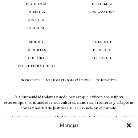
ECONOMÍA
EL TIEMPO
POLÍTICA
SPREZZATURA
JUSTICIA
SOCIEDAD
MUNDO
EL MENAJE
DEPORTES
PESO ORO
CULTURA
HR SURIEL
ENTRETENIMIENTO
NOSOTROS
MISIÓN VISIÓN VALORES
CONTACTOS
“La humanidad todavía puede pensar que existen arquetipos,
estereotipos, comunidades, subculturas, minorías, fronteras y diásporas,
con la finalidad de justificar su relevancia en el mundo.
¿Acaso es una pregunta difícil de responder? ¿Puede encontrar su
respuesta al instante, otorgando al receptor cuestionado espacio y
Manejar
velocidad suficiente para responder correctamente? De no ser así, el que
calla otorga.