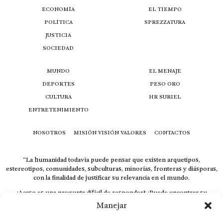
ECONOMÍA
EL TIEMPO
POLÍTICA
SPREZZATURA
JUSTICIA
SOCIEDAD
MUNDO
EL MENAJE
DEPORTES
PESO ORO
CULTURA
HR SURIEL
ENTRETENIMIENTO
NOSOTROS
MISIÓN VISIÓN VALORES
CONTACTOS
“La humanidad todavía puede pensar que existen arquetipos,
estereotipos, comunidades, subculturas, minorías, fronteras y diásporas,
con la finalidad de justificar su relevancia en el mundo.
¿Acaso es una pregunta difícil de responder? ¿Puede encontrar su
respuesta al instante, otorgando al receptor cuestionado espacio y
Manejar
velocidad suficiente para responder correctamente? De no ser así, el que
calla otorga.