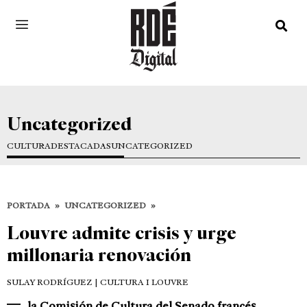
Uncategorized
CULTURA
DESTACADAS
UNCATEGORIZED
PORTADA
»
UNCATEGORIZED
»
Louvre admite crisis y urge
millonaria renovación
SULAY RODRÍGUEZ
| CULTURA I LOUVRE
la Comisión de Cultura del Senado francés,