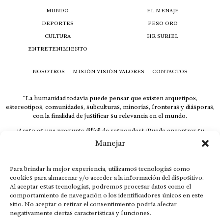
MUNDO
EL MENAJE
DEPORTES
PESO ORO
CULTURA
HR SURIEL
ENTRETENIMIENTO
NOSOTROS
MISIÓN VISIÓN VALORES
CONTACTOS
“La humanidad todavía puede pensar que existen arquetipos,
estereotipos, comunidades, subculturas, minorías, fronteras y diásporas,
con la finalidad de justificar su relevancia en el mundo.
¿Acaso es una pregunta difícil de responder? ¿Puede encontrar su
respuesta al instante, otorgando al receptor cuestionado espacio y
Manejar
velocidad suficiente para responder correctamente? De no ser así, el que
calla otorga.
Para brindar la mejor experiencia, utilizamos tecnologías como
El concepto de familia no está limitado exclusivamente a la sangre; seres
cookies para almacenar y/o acceder a la información del dispositivo.
que surgen en nuestro diario vivir suelen pesar más que los
Al aceptar estas tecnologías, podremos procesar datos como el
emparentados. Más bien, el apego de estas dos versiones de seres
comportamiento de navegación o los identificadores únicos en este
queridos mueve ideales provenientes de sus vivencias.
sitio. No aceptar o retirar el consentimiento podría afectar
This is for nuestra gente.” – HRSuriel
negativamente ciertas características y funciones.