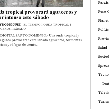
Paraí
a tropical provocará aguaceros y
Peso 
or intenso este sábado
Planet
Y RODRÍGUEZ
| EL TIEMPO I ONDA TROPICAL I
CEROS I SÁBADO
Políti
DIGITAL SANTO DOMINGO.- Una onda tropical y
Provin
vaguada provocarán este sábado aguaceros, tormentas
ricas y ráfagas de viento…
Salud
Socie
Sprezz
Tecno
Tea
Televi
Turis