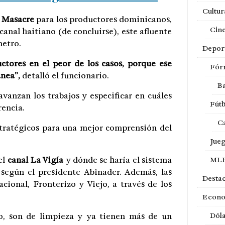
Cultur
o Masacre
para los productores dominicanos,
Cin
anal haitiano (de concluirse), este afluente
metro.
Depor
tores en el peor de los casos, porque ese
Fór
ánea”,
detalló el funcionario.
Ba
vanzan los trabajos y especificar en cuáles
Fútb
rencia.
Ca
stratégicos para una mejor comprensión del
Jue
 el
canal La Vigía
y dónde se haría el sistema
ML
 según el presidente Abinader. Además, las
Desta
cional, Fronterizo y Viejo, a través de los
Econ
o, son de limpieza y ya tienen más de un
Dól