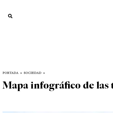
PORTADA
PAÍS
ECONOMÍA
POLÍTICA
JUSTICIA
MUNDO
Sociedad
EL TIEMPO
SOCIEDAD
PORTADA
»
SOCIEDAD
»
Mapa infográfico de las 