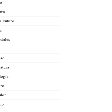
so
Oro
a Futuro
ca
ciales
dad
atura
logía
tro
sión
mo