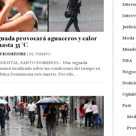
Intern
Interv
Justici
uada provocará aguaceros y calor
Moda
hasta 35 °C
Mund
Y RODRÍGUEZ
| EL TIEMPO
NBA
DIGITAL, SANTO DOMINGO.- Una vaguada
nuará incidiendo sobre las condiciones del tiempo en
Negoc
lica Dominicana este martes. Por ello,…
Notici
Opini
País
Med
Prov