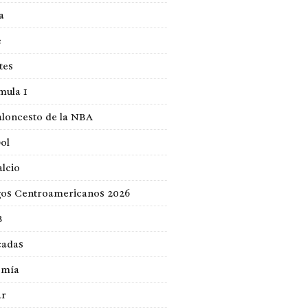
a
e
tes
mula 1
loncesto de la NBA
ol
lcio
gos Centroamericanos 2026
B
cadas
omía
ar