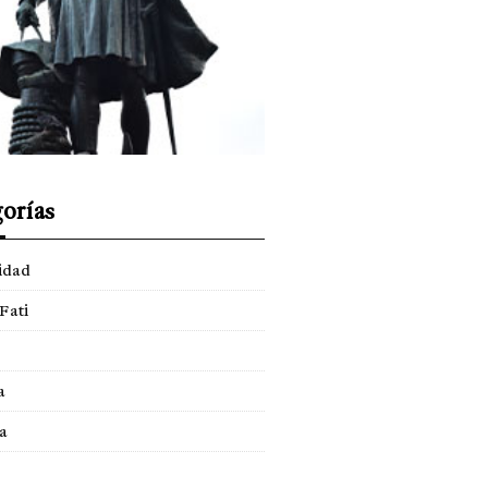
orías
idad
Fati
a
a