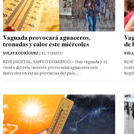
Vaguada provocará aguaceros,
Vag
tronadas y calor este miércoles
de 
SULAY RODRÍGUEZ
| EL TIEMPO
SULA
RDÉ DIGITAL, SANTO DOMINGO.– Una vaguada y el
RDÉ 
viento del este/noreste provocarán aguaceros este
conti
miércoles en varias provincias del país.…
Repúb