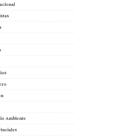
acional
istas
a
o
ios
ero
ón
io Ambiente
inciales