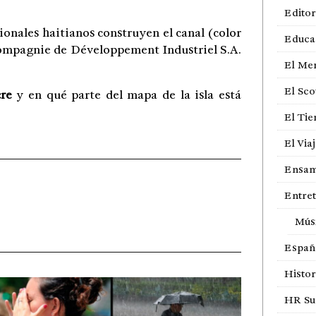
Editor
cionales haitianos construyen el canal (color
Educa
 Compagnie de Développement Industriel S.A.
El Me
El Sco
re
y en qué parte del mapa de la isla está
El Ti
El Via
Ensam
Entre
Mús
Españ
Histor
HR Sur