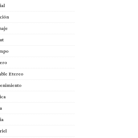
ial
ción
naje
ut
empo
jero
ble Etereo
tenimiento
ica
a
ia
iel