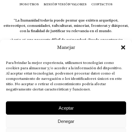
NOSOTROS
MISIÓN VISIÓN VALORES
CONTACTOS
“La humanidad todavía puede pensar que existen arquetipos,
estereotipos, comunidades, subculturas, minorías, fronteras y diásporas,
con la finalidad de justificar su relevancia en el mundo.
¿Acaso es una pregunta difícil de responder? ¿Puede encontrar su
respuesta al instante, otorgando al receptor cuestionado espacio y
Manejar
velocidad suficiente para responder correctamente? De no ser así, el que
calla otorga.
Para brindar la mejor experiencia, utilizamos tecnologías como
El concepto de familia no está limitado exclusivamente a la sangre; seres
cookies para almacenar y/o acceder a la información del dispositivo.
que surgen en nuestro diario vivir suelen pesar más que los
Al aceptar estas tecnologías, podremos procesar datos como el
emparentados. Más bien, el apego de estas dos versiones de seres
comportamiento de navegación o los identificadores únicos en este
queridos mueve ideales provenientes de sus vivencias.
sitio. No aceptar o retirar el consentimiento podría afectar
negativamente ciertas características y funciones.
This is for nuestra gente.” – HRSuriel
Aceptar
Denegar
AVISO LEGAL
POLÍTICA DE PRIVACIDAD