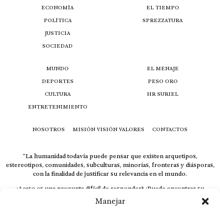
ECONOMÍA
EL TIEMPO
POLÍTICA
SPREZZATURA
JUSTICIA
SOCIEDAD
MUNDO
EL MENAJE
DEPORTES
PESO ORO
CULTURA
HR SURIEL
ENTRETENIMIENTO
NOSOTROS
MISIÓN VISIÓN VALORES
CONTACTOS
“La humanidad todavía puede pensar que existen arquetipos,
estereotipos, comunidades, subculturas, minorías, fronteras y diásporas,
con la finalidad de justificar su relevancia en el mundo.
¿Acaso es una pregunta difícil de responder? ¿Puede encontrar su
respuesta al instante, otorgando al receptor cuestionado espacio y
Manejar
velocidad suficiente para responder correctamente? De no ser así, el que
calla otorga.