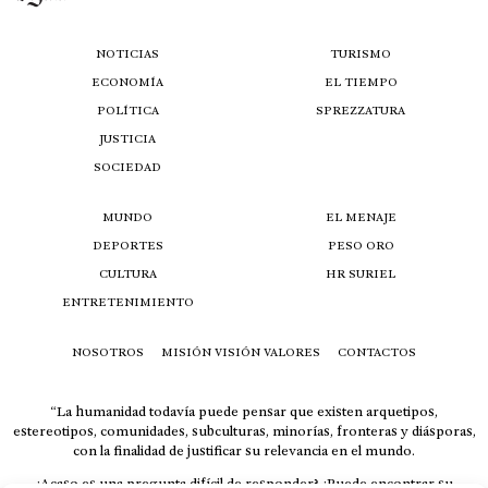
NOTICIAS
TURISMO
ECONOMÍA
EL TIEMPO
POLÍTICA
SPREZZATURA
JUSTICIA
SOCIEDAD
MUNDO
EL MENAJE
DEPORTES
PESO ORO
CULTURA
HR SURIEL
ENTRETENIMIENTO
NOSOTROS
MISIÓN VISIÓN VALORES
CONTACTOS
“La humanidad todavía puede pensar que existen arquetipos,
estereotipos, comunidades, subculturas, minorías, fronteras y diásporas,
con la finalidad de justificar su relevancia en el mundo.
¿Acaso es una pregunta difícil de responder? ¿Puede encontrar su