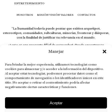
ENTRETENIMIENTO
NOSOTROS
MISIÓN VISIÓN VALORES
CONTACTOS
“La humanidad todavía puede pensar que existen arquetipos,
estereotipos, comunidades, subculturas, minorías, fronteras y diásporas,
con la finalidad de justificar su relevancia en el mundo.
¿Acaso es una pregunta difícil de responder? ¿Puede encontrar su
respuesta al instante, otorgando al receptor cuestionado espacio y
Manejar
velocidad suficiente para responder correctamente? De no ser así, el que
calla otorga.
Para brindar la mejor experiencia, utilizamos tecnologías como
El concepto de familia no está limitado exclusivamente a la sangre; seres
cookies para almacenar y/o acceder a la información del dispositivo.
que surgen en nuestro diario vivir suelen pesar más que los
Al aceptar estas tecnologías, podremos procesar datos como el
emparentados. Más bien, el apego de estas dos versiones de seres
comportamiento de navegación o los identificadores únicos en este
queridos mueve ideales provenientes de sus vivencias.
sitio. No aceptar o retirar el consentimiento podría afectar
negativamente ciertas características y funciones.
This is for nuestra gente.” – HRSuriel
Aceptar