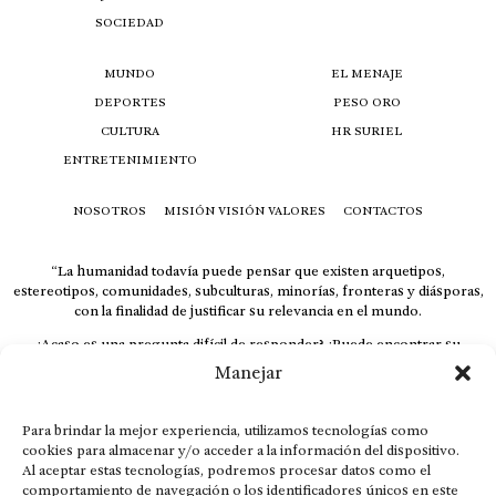
SOCIEDAD
MUNDO
EL MENAJE
DEPORTES
PESO ORO
CULTURA
HR SURIEL
ENTRETENIMIENTO
NOSOTROS
MISIÓN VISIÓN VALORES
CONTACTOS
“La humanidad todavía puede pensar que existen arquetipos,
estereotipos, comunidades, subculturas, minorías, fronteras y diásporas,
con la finalidad de justificar su relevancia en el mundo.
¿Acaso es una pregunta difícil de responder? ¿Puede encontrar su
respuesta al instante, otorgando al receptor cuestionado espacio y
Manejar
velocidad suficiente para responder correctamente? De no ser así, el que
calla otorga.
Para brindar la mejor experiencia, utilizamos tecnologías como
El concepto de familia no está limitado exclusivamente a la sangre; seres
cookies para almacenar y/o acceder a la información del dispositivo.
que surgen en nuestro diario vivir suelen pesar más que los
Al aceptar estas tecnologías, podremos procesar datos como el
emparentados. Más bien, el apego de estas dos versiones de seres
comportamiento de navegación o los identificadores únicos en este