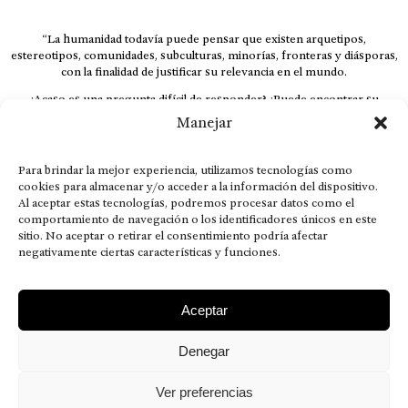
“La humanidad todavía puede pensar que existen arquetipos,
estereotipos, comunidades, subculturas, minorías, fronteras y diásporas,
con la finalidad de justificar su relevancia en el mundo.
¿Acaso es una pregunta difícil de responder? ¿Puede encontrar su
respuesta al instante, otorgando al receptor cuestionado espacio y
Manejar
velocidad suficiente para responder correctamente? De no ser así, el que
calla otorga.
Para brindar la mejor experiencia, utilizamos tecnologías como
El concepto de familia no está limitado exclusivamente a la sangre; seres
cookies para almacenar y/o acceder a la información del dispositivo.
que surgen en nuestro diario vivir suelen pesar más que los
Al aceptar estas tecnologías, podremos procesar datos como el
emparentados. Más bien, el apego de estas dos versiones de seres
comportamiento de navegación o los identificadores únicos en este
queridos mueve ideales provenientes de sus vivencias.
sitio. No aceptar o retirar el consentimiento podría afectar
This is for nuestra gente.” – HRSuriel
negativamente ciertas características y funciones.
Aceptar
Denegar
AVISO LEGAL
POLÍTICA DE PRIVACIDAD
MISIÓN VISIÓN VALORES
CONTACTOS
Ver preferencias