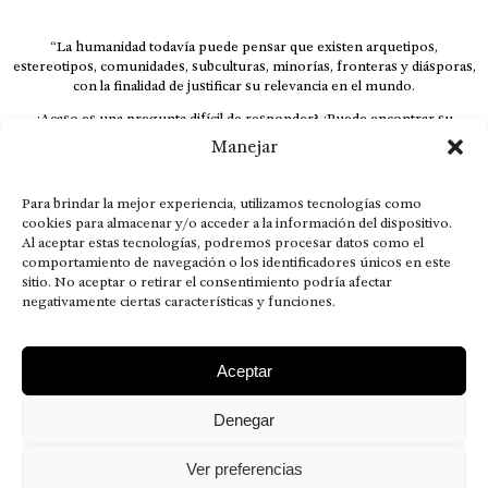
“La humanidad todavía puede pensar que existen arquetipos,
estereotipos, comunidades, subculturas, minorías, fronteras y diásporas,
con la finalidad de justificar su relevancia en el mundo.
¿Acaso es una pregunta difícil de responder? ¿Puede encontrar su
respuesta al instante, otorgando al receptor cuestionado espacio y
Manejar
velocidad suficiente para responder correctamente? De no ser así, el que
calla otorga.
Para brindar la mejor experiencia, utilizamos tecnologías como
El concepto de familia no está limitado exclusivamente a la sangre; seres
cookies para almacenar y/o acceder a la información del dispositivo.
que surgen en nuestro diario vivir suelen pesar más que los
Al aceptar estas tecnologías, podremos procesar datos como el
emparentados. Más bien, el apego de estas dos versiones de seres
comportamiento de navegación o los identificadores únicos en este
queridos mueve ideales provenientes de sus vivencias.
sitio. No aceptar o retirar el consentimiento podría afectar
This is for nuestra gente.” – HRSuriel
negativamente ciertas características y funciones.
Aceptar
Denegar
AVISO LEGAL
POLÍTICA DE PRIVACIDAD
MISIÓN VISIÓN VALORES
CONTACTOS
Ver preferencias