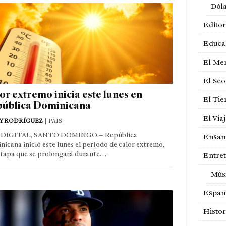
Dól
Editor
Educa
El Me
El Sco
or extremo inicia este lunes en
El Ti
ública Dominicana
El Via
Y RODRÍGUEZ
| PAÍS
DIGITAL, SANTO DOMINGO.– República
Ensam
icana inició este lunes el período de calor extremo,
etapa que se prolongará durante…
Entre
Mús
Españ
Histor