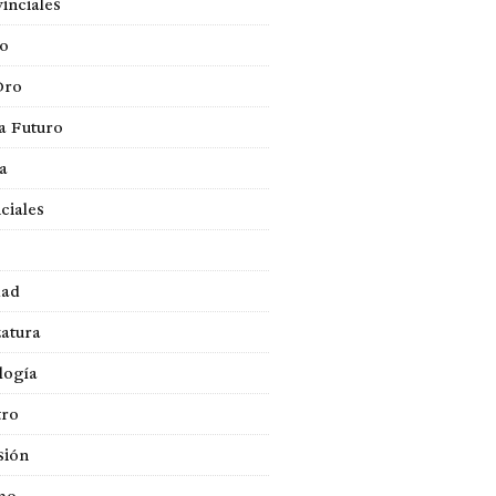
inciales
so
Oro
a Futuro
ca
ciales
dad
atura
logía
tro
sión