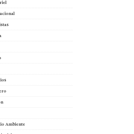
iel
acional
istas
a
o
ios
ero
ón
io Ambiente