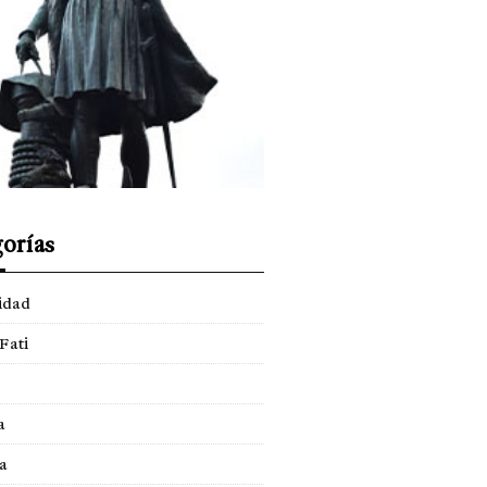
orías
idad
Fati
a
a