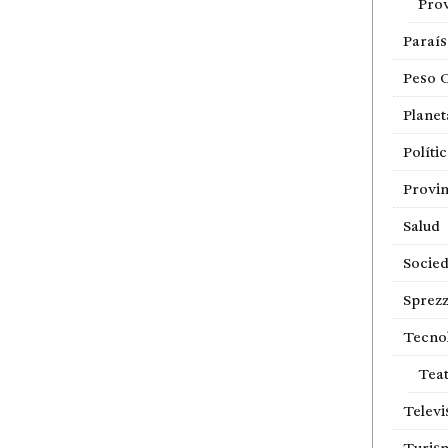
Prov
Paraí
Peso 
Planet
Políti
Provin
Salud
Socie
Sprezz
Tecno
Tea
Televi