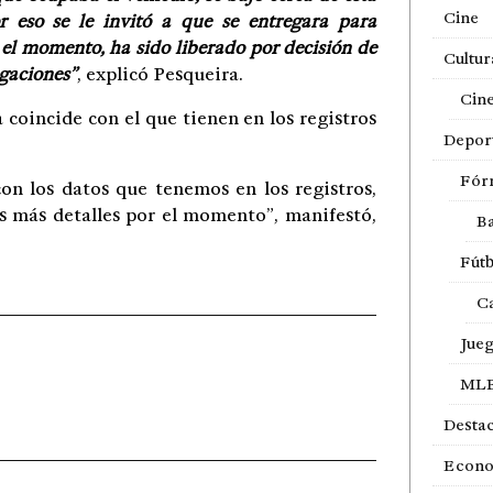
Cine
or eso se le invitó a que se entregara para
 el momento, ha sido liberado por decisión de
Cultur
igaciones”
, explicó Pesqueira.
Cin
coincide con el que tienen en los registros
Depor
Fór
on los datos que tenemos en los registros,
más detalles por el momento”, manifestó,
Ba
Fútb
Ca
Jue
ML
Desta
Econ