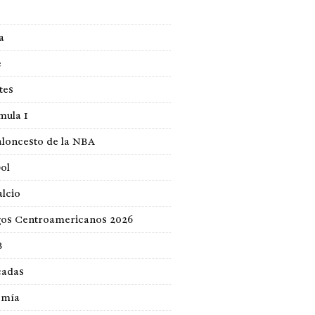
a
e
tes
mula 1
loncesto de la NBA
ol
lcio
gos Centroamericanos 2026
B
cadas
omía