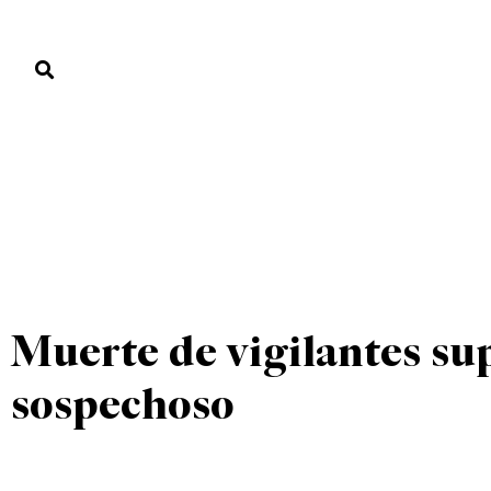
PORTADA
PAÍS
ECONOMÍA
POLÍTICA
JUSTICIA
MUNDO
UNCATEGORIZED
PORTADA
»
UNCATEGORIZED
»
Muerte de vigilantes su
sospechoso