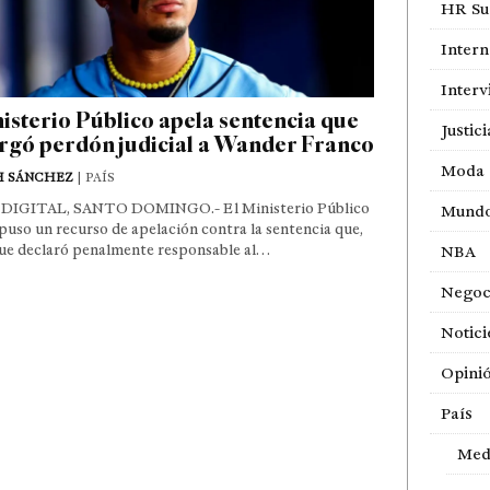
HR Sur
Intern
Interv
isterio Público apela sentencia que
Justici
rgó perdón judicial a Wander Franco
Moda
H SÁNCHEZ
| PAÍS
DIGITAL, SANTO DOMINGO.- El Ministerio Público
Mund
puso un recurso de apelación contra la sentencia que,
ue declaró penalmente responsable al…
NBA
Negoc
Notici
Opini
País
Med