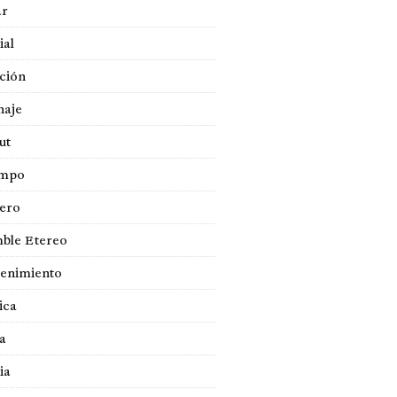
ar
ial
ción
naje
ut
empo
jero
ble Etereo
tenimiento
ica
a
ia