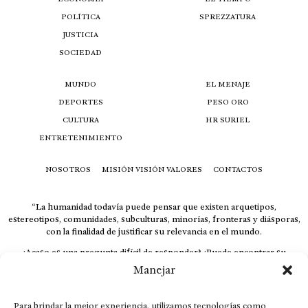
POLÍTICA
SPREZZATURA
JUSTICIA
SOCIEDAD
MUNDO
EL MENAJE
DEPORTES
PESO ORO
CULTURA
HR SURIEL
ENTRETENIMIENTO
NOSOTROS
MISIÓN VISIÓN VALORES
CONTACTOS
“La humanidad todavía puede pensar que existen arquetipos,
estereotipos, comunidades, subculturas, minorías, fronteras y diásporas,
con la finalidad de justificar su relevancia en el mundo.
¿Acaso es una pregunta difícil de responder? ¿Puede encontrar su
respuesta al instante, otorgando al receptor cuestionado espacio y
Manejar
velocidad suficiente para responder correctamente? De no ser así, el que
calla otorga.
Para brindar la mejor experiencia, utilizamos tecnologías como