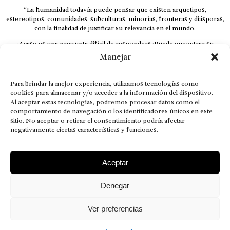
“La humanidad todavía puede pensar que existen arquetipos,
estereotipos, comunidades, subculturas, minorías, fronteras y diásporas,
con la finalidad de justificar su relevancia en el mundo.
¿Acaso es una pregunta difícil de responder? ¿Puede encontrar su
respuesta al instante, otorgando al receptor cuestionado espacio y
Manejar
velocidad suficiente para responder correctamente? De no ser así, el que
calla otorga.
Para brindar la mejor experiencia, utilizamos tecnologías como
El concepto de familia no está limitado exclusivamente a la sangre; seres
cookies para almacenar y/o acceder a la información del dispositivo.
que surgen en nuestro diario vivir suelen pesar más que los
Al aceptar estas tecnologías, podremos procesar datos como el
emparentados. Más bien, el apego de estas dos versiones de seres
comportamiento de navegación o los identificadores únicos en este
queridos mueve ideales provenientes de sus vivencias.
sitio. No aceptar o retirar el consentimiento podría afectar
This is for nuestra gente.” – HRSuriel
negativamente ciertas características y funciones.
Aceptar
Denegar
AVISO LEGAL
POLÍTICA DE PRIVACIDAD
MISIÓN VISIÓN VALORES
CONTACTOS
Ver preferencias
2026 RDÉ Digital, todos los derechos reservados.