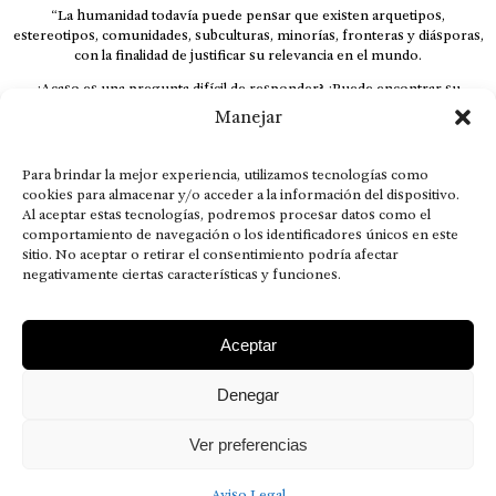
“La humanidad todavía puede pensar que existen arquetipos,
estereotipos, comunidades, subculturas, minorías, fronteras y diásporas,
con la finalidad de justificar su relevancia en el mundo.
¿Acaso es una pregunta difícil de responder? ¿Puede encontrar su
respuesta al instante, otorgando al receptor cuestionado espacio y
Manejar
velocidad suficiente para responder correctamente? De no ser así, el que
calla otorga.
Para brindar la mejor experiencia, utilizamos tecnologías como
El concepto de familia no está limitado exclusivamente a la sangre; seres
cookies para almacenar y/o acceder a la información del dispositivo.
que surgen en nuestro diario vivir suelen pesar más que los
Al aceptar estas tecnologías, podremos procesar datos como el
emparentados. Más bien, el apego de estas dos versiones de seres
comportamiento de navegación o los identificadores únicos en este
queridos mueve ideales provenientes de sus vivencias.
sitio. No aceptar o retirar el consentimiento podría afectar
This is for nuestra gente.” – HRSuriel
negativamente ciertas características y funciones.
Aceptar
Denegar
AVISO LEGAL
POLÍTICA DE PRIVACIDAD
MISIÓN VISIÓN VALORES
CONTACTOS
Ver preferencias
2026 RDÉ Digital, todos los derechos reservados.
Aviso Legal