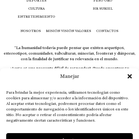
DEPORTES
PESO ORO
CULTURA
HR SURIEL
ENTRETENIMIENTO
NOSOTROS
MISIÓN VISIÓN VALORES
CONTACTOS
“La humanidad todavía puede pensar que existen arquetipos,
estereotipos, comunidades, subculturas, minorías, fronteras y diásporas,
con la finalidad de justificar su relevancia en el mundo.
¿Acaso es una pregunta difícil de responder? ¿Puede encontrar su
respuesta al instante, otorgando al receptor cuestionado espacio y
Manejar
velocidad suficiente para responder correctamente? De no ser así, el que
calla otorga.
Para brindar la mejor experiencia, utilizamos tecnologías como
El concepto de familia no está limitado exclusivamente a la sangre; seres
cookies para almacenar y/o acceder a la información del dispositivo.
que surgen en nuestro diario vivir suelen pesar más que los
Al aceptar estas tecnologías, podremos procesar datos como el
emparentados. Más bien, el apego de estas dos versiones de seres
comportamiento de navegación o los identificadores únicos en este
queridos mueve ideales provenientes de sus vivencias.
sitio. No aceptar o retirar el consentimiento podría afectar
negativamente ciertas características y funciones.
This is for nuestra gente.” – HRSuriel