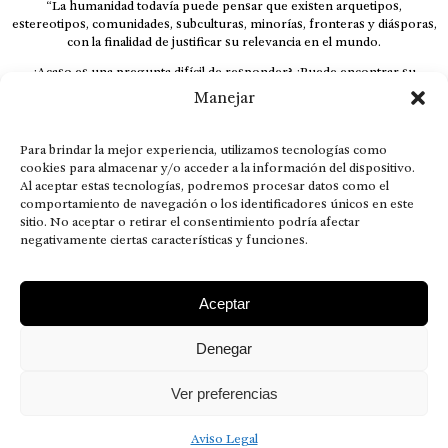
“La humanidad todavía puede pensar que existen arquetipos,
estereotipos, comunidades, subculturas, minorías, fronteras y diásporas,
con la finalidad de justificar su relevancia en el mundo.
¿Acaso es una pregunta difícil de responder? ¿Puede encontrar su
respuesta al instante, otorgando al receptor cuestionado espacio y
Manejar
velocidad suficiente para responder correctamente? De no ser así, el que
calla otorga.
Para brindar la mejor experiencia, utilizamos tecnologías como
El concepto de familia no está limitado exclusivamente a la sangre; seres
cookies para almacenar y/o acceder a la información del dispositivo.
que surgen en nuestro diario vivir suelen pesar más que los
Al aceptar estas tecnologías, podremos procesar datos como el
emparentados. Más bien, el apego de estas dos versiones de seres
comportamiento de navegación o los identificadores únicos en este
queridos mueve ideales provenientes de sus vivencias.
sitio. No aceptar o retirar el consentimiento podría afectar
This is for nuestra gente.” – HRSuriel
negativamente ciertas características y funciones.
Aceptar
Denegar
AVISO LEGAL
POLÍTICA DE PRIVACIDAD
MISIÓN VISIÓN VALORES
CONTACTOS
Ver preferencias
2026 RDÉ Digital, todos los derechos reservados.
Aviso Legal