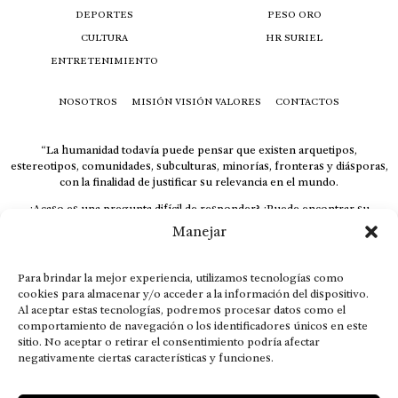
DEPORTES
PESO ORO
CULTURA
HR SURIEL
ENTRETENIMIENTO
NOSOTROS
MISIÓN VISIÓN VALORES
CONTACTOS
“La humanidad todavía puede pensar que existen arquetipos,
estereotipos, comunidades, subculturas, minorías, fronteras y diásporas,
con la finalidad de justificar su relevancia en el mundo.
¿Acaso es una pregunta difícil de responder? ¿Puede encontrar su
respuesta al instante, otorgando al receptor cuestionado espacio y
Manejar
velocidad suficiente para responder correctamente? De no ser así, el que
calla otorga.
Para brindar la mejor experiencia, utilizamos tecnologías como
El concepto de familia no está limitado exclusivamente a la sangre; seres
cookies para almacenar y/o acceder a la información del dispositivo.
que surgen en nuestro diario vivir suelen pesar más que los
Al aceptar estas tecnologías, podremos procesar datos como el
emparentados. Más bien, el apego de estas dos versiones de seres
comportamiento de navegación o los identificadores únicos en este
queridos mueve ideales provenientes de sus vivencias.
sitio. No aceptar o retirar el consentimiento podría afectar
This is for nuestra gente.” – HRSuriel
negativamente ciertas características y funciones.