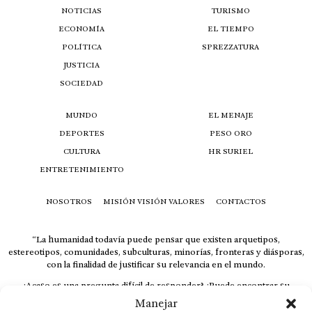
NOTICIAS
TURISMO
ECONOMÍA
EL TIEMPO
POLÍTICA
SPREZZATURA
JUSTICIA
SOCIEDAD
MUNDO
EL MENAJE
DEPORTES
PESO ORO
CULTURA
HR SURIEL
ENTRETENIMIENTO
NOSOTROS
MISIÓN VISIÓN VALORES
CONTACTOS
“La humanidad todavía puede pensar que existen arquetipos,
estereotipos, comunidades, subculturas, minorías, fronteras y diásporas,
con la finalidad de justificar su relevancia en el mundo.
¿Acaso es una pregunta difícil de responder? ¿Puede encontrar su
respuesta al instante, otorgando al receptor cuestionado espacio y
Manejar
velocidad suficiente para responder correctamente? De no ser así, el que