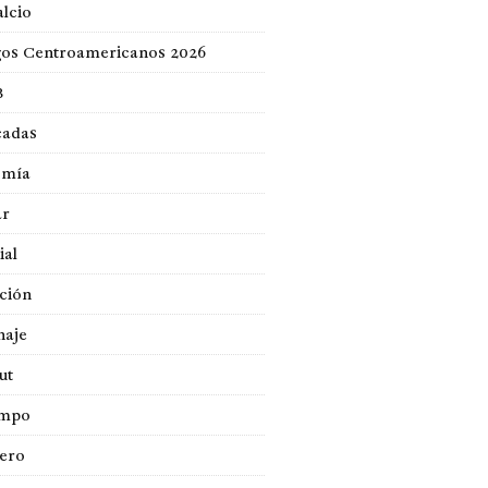
lcio
gos Centroamericanos 2026
B
cadas
omía
ar
ial
ción
naje
ut
empo
jero