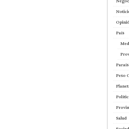
Negoc
Notici
Opini
País
Med
Prov
Paraí
Peso 
Planet
Políti
Provin
Salud
Socie