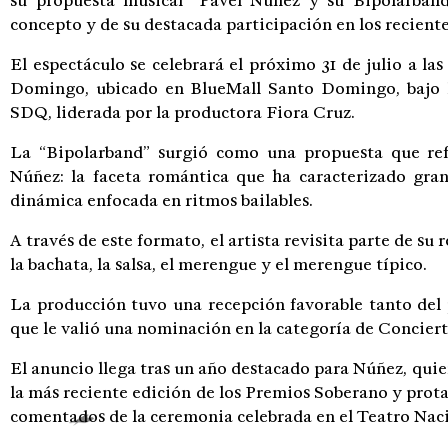
su propuesta musical “Pavel Núñez y su Bipolarband
concepto y de su destacada participación en los recien
El espectáculo se celebrará el próximo 31 de julio a l
Domingo, ubicado en BlueMall Santo Domingo, bajo la
SDQ, liderada por la productora Fiora Cruz.
La “Bipolarband” surgió como una propuesta que refl
Núñez: la faceta romántica que ha caracterizado gra
dinámica enfocada en ritmos bailables.
A través de este formato, el artista revisita parte de s
la bachata, la salsa, el merengue y el merengue típico.
La producción tuvo una recepción favorable tanto del p
que le valió una nominación en la categoría de Concier
El anuncio llega tras un año destacado para Núñez, quie
la más reciente edición de los Premios Soberano y pro
comentados de la ceremonia celebrada en el Teatro Nac