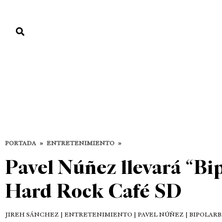
PORTADA
PAÍS
ECONOMÍA
POLÍTICA
JUSTICIA
MUNDO
Entretenimiento
DESTACADAS
ENTRETENIMIENTO
PORTADA
»
ENTRETENIMIENTO
»
Pavel Núñez llevará “Bi
Hard Rock Café SD
JIREH SÁNCHEZ
| ENTRETENIMIENTO | PAVEL NÚÑEZ | BIPOLAR