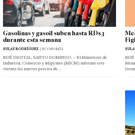
Gasolinas y gasoil suben hasta RD$3
Men
durante esta semana
Fig
SULAY RODRÍGUEZ
| ECONOMÍA
SULA
RDÉ DIGITAL, SANTO DOMINGO. – El Ministerio de
RDÉ 
Industria, Comercio y Mipymes (MICM) informó este
Mena
viernes los nuevos precios de…
torn