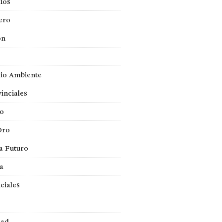
ios
ero
ón
io Ambiente
inciales
so
Oro
a Futuro
ca
ciales
dad