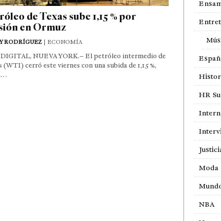
Ensam
róleo de Texas sube 1,15 % por
Entre
sión en Ormuz
Mús
Y RODRÍGUEZ
| ECONOMÍA
DIGITAL, NUEVA YORK.– El petróleo intermedio de
Españ
 (WTI) cerró este viernes con una subida de 1,15 %,
a…
Histor
HR Sur
Intern
Interv
Justici
Moda
Mund
NBA