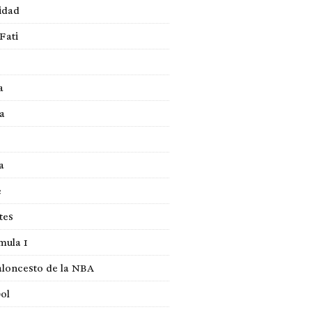
idad
Fati
a
a
a
e
tes
mula 1
loncesto de la NBA
ol