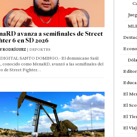
Ca
Jue
ML
aRD avanza a semifinales de Street
Desta
hter 6 en SD 2026
Econ
Y RODRÍGUEZ
| DEPORTES
DIGITAL SANTO DOMINGO.- El dominicano Saúl
Dól
, conocido como MenaRD, avanzó a las semifinales del
eo de Street Fighter…
Editor
Educa
El Me
El Sco
El Ti
El Via