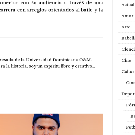
conectar con su audiencia a través de una
Actual
rrera con arreglos orientados al baile y la
Amor 
Arte
Babeli
Cienci
gresada de la Universidad Dominicana O&M.
Cine
a historia, soy un espíritu libre y creativo...
Cultur
Cin
Depor
Fór
Ba
Fútb