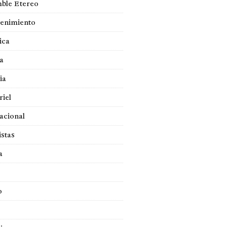
ble Etereo
tenimiento
ica
a
ia
iel
acional
istas
a
o