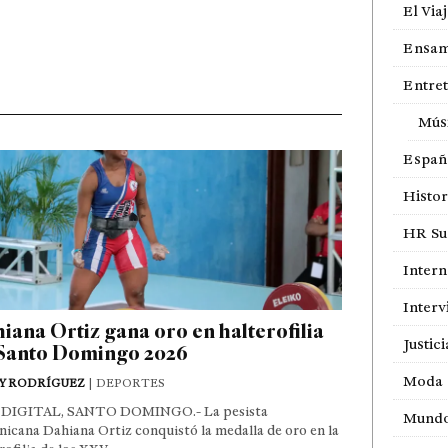
El Via
Ensam
Entre
Mús
Españ
Histor
HR Sur
Intern
Interv
iana Ortiz gana oro en halterofilia
Justici
Santo Domingo 2026
Moda
Y RODRÍGUEZ
| DEPORTES
DIGITAL, SANTO DOMINGO.- La pesista
Mund
icana Dahiana Ortiz conquistó la medalla de oro en la