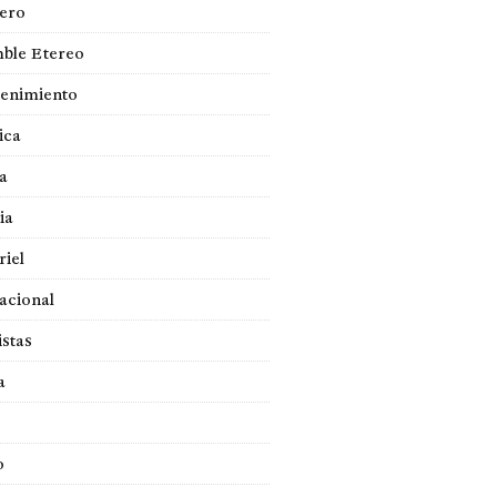
jero
ble Etereo
tenimiento
ica
a
ia
iel
acional
istas
a
o