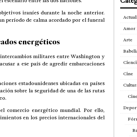
Categ
l escenario entre las dos naciones.
jetivos iraníes durante la noche anterior.
Actual
un período de calma acordado por el funeral
Amor 
cados energéticos
Arte
Babeli
 intercambios militares entre Washington y
Cienci
 acusar a ese país de agredir embarcaciones
Cine
laciones estadounidenses ubicadas en países
Cultur
ción sobre la seguridad de una de las rutas
Cin
eo.
Depor
el comercio energético mundial. Por ello,
mientos en los precios internacionales del
Fór
Ba