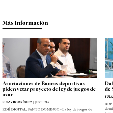
Más Información
Asociaciones de Bancas deportivas
Dah
piden vetar proyecto de ley de juegos de
de 
azar
SULA
SULAY RODRÍGUEZ
| JUSTICIA
RDÉ 
domin
RDÉ DIGITAL, SANTO DOMINGO.- La ley de juegos de