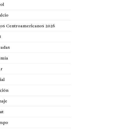
ol
lcio
gos Centroamericanos 2026
B
cadas
omía
ar
ial
ción
naje
ut
empo