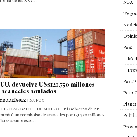
rofilia de los XXV…
NBA
Negoc
Notici
Opini
País
Med
Prov
Paraí
UU. devuelve US$121,750 millones
 aranceles anulados
Peso 
Y RODRÍGUEZ
| MUNDO
Planet
DIGITAL, SANTO DOMINGO.– El Gobierno de EE.
ramitó un reembolso de aranceles por 121,750 millones
Políti
ólares a empresas…
Provin