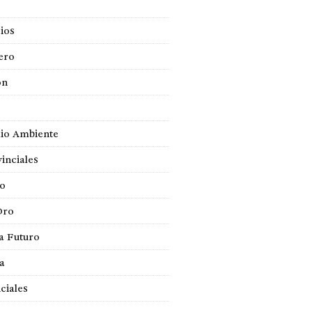
ios
ero
ón
io Ambiente
inciales
so
Oro
a Futuro
ca
ciales