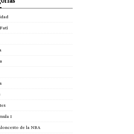
orías
idad
Fati
a
a
a
e
tes
mula 1
loncesto de la NBA