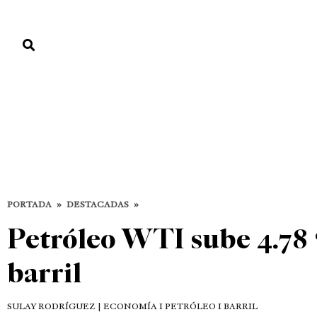
PORTADA
PAÍS
ECONOMÍA
POLÍTICA
JUSTICIA
MUNDO
Destacadas
DESTACADAS
ECONOMÍA
PORTADA
»
DESTACADAS
»
Petróleo WTI sube 4.78 
barril
SULAY RODRÍGUEZ
| ECONOMÍA I PETRÓLEO I BARRIL