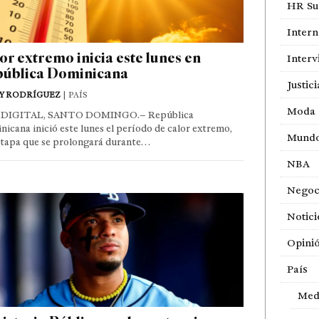
HR Sur
Intern
or extremo inicia este lunes en
Interv
ública Dominicana
Justici
Y RODRÍGUEZ
| PAÍS
Moda
DIGITAL, SANTO DOMINGO.– República
icana inició este lunes el período de calor extremo,
Mund
etapa que se prolongará durante…
NBA
Negoc
Notici
Opini
País
Med