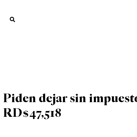
PORTADA
PAÍS
ECONOMÍA
POLÍTICA
JUSTICIA
MUNDO
UNCATEGORIZED
PORTADA
»
UNCATEGORIZED
»
Piden dejar sin impuesto
RD$47,518