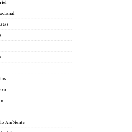
iel
acional
istas
a
o
ios
ero
ón
io Ambiente