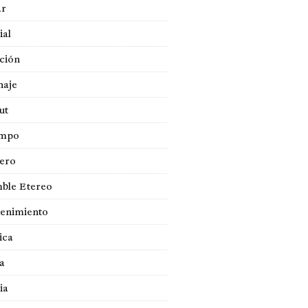
ar
ial
ción
naje
ut
empo
jero
ble Etereo
tenimiento
ica
a
ia