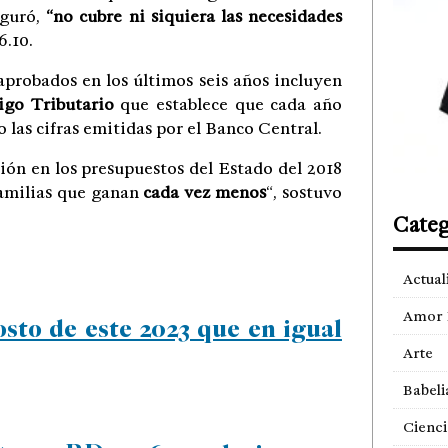
eguró,
“no cubre ni siquiera las necesidades
6.10.
aprobados en los últimos seis años incluyen
igo Tributario
que establece que cada año
 las cifras emitidas por el Banco Central.
ción en los presupuestos del Estado del 2018
amilias que ganan
cada vez menos
“, sostuvo
Categ
Actual
Amor 
sto de este 2023 que en igual
Arte
Babeli
Cienci