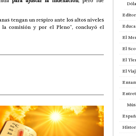
ienda
para ajustar la indexación
, pero fue
Dól
Editor
as tengan un respiro ante los altos niveles
Educa
la comisión y por el Pleno”, concluyó el
El Me
El Sco
El Ti
El Via
Ensam
Entre
Mús
Españ
Histor