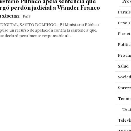
isterio Público apela sentencia que
Prov
rgó perdón judicial a Wander Franco
Paraí
H SÁNCHEZ
| PAÍS
Peso 
DIGITAL, SANTO DOMINGO.- El Ministerio Público
puso un recurso de apelación contra la sentencia que,
Planet
ue declaró penalmente responsable al…
Políti
Provin
Salud
Socie
Sprezz
Tecno
Tea
Televi