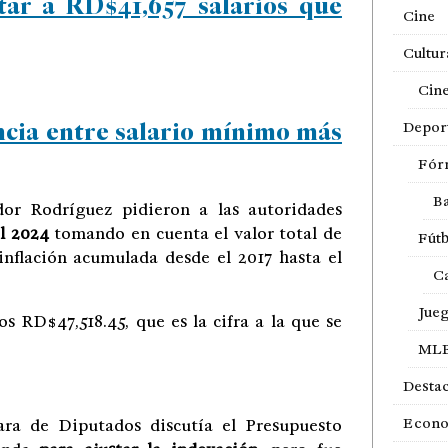
ar a RD$41,657 salarios que
Cine
Cultur
Cin
ncia entre salario mínimo más
Depor
Fór
Ba
ador Rodríguez pidieron a las autoridades
el 2024
tomando en cuenta el valor total de
Fútb
inflación acumulada desde el 2017 hasta el
Ca
Jue
s RD$47,518.45, que es la cifra a la que se
ML
Desta
Econ
ara de Diputados discutía el Presupuesto