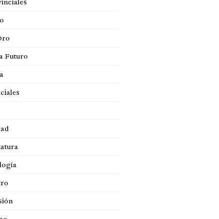
inciales
so
Oro
a Futuro
ca
ciales
dad
atura
logía
tro
sión