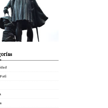
orías
idad
Fati
a
a