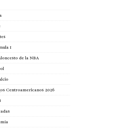
a
e
tes
mula 1
loncesto de la NBA
ol
lcio
gos Centroamericanos 2026
B
cadas
omía