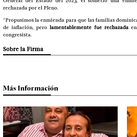
General del Estado del 2023, él sometió una enm
rechazada por el Pleno.
“Propusimos la enmienda para que las familias dominican
de inflación, pero
lamentablemente fue rechazada
en 
congresista.
Sobre la Firma
Más Información