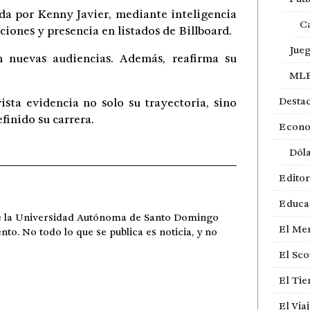
ada por
Kenny Javier
, mediante inteligencia
Ca
ciones y presencia en listados de
Billboard
.
Jue
n nuevas audiencias. Además, reafirma su
ML
Desta
sta evidencia no solo su trayectoria, sino
finido su carrera.
Econ
Dól
Editor
Educa
de la Universidad Autónoma de Santo Domingo
El Me
ento. No todo lo que se publica es noticia, y no
El Sco
El Ti
El Via