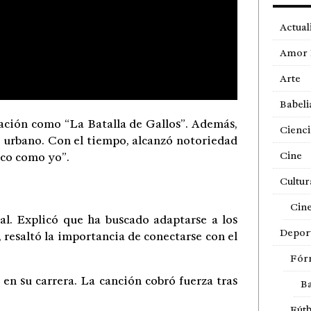
Actual
Amor 
Arte
Babeli
sación como “La Batalla de Gallos”. Además,
Cienci
o urbano. Con el tiempo, alcanzó notoriedad
Cine
oco como yo”.
Cultur
Cin
cal. Explicó que ha buscado adaptarse a los
Depor
 resaltó la importancia de conectarse con el
Fór
n su carrera. La canción cobró fuerza tras
Ba
Fútb