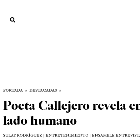
PORTADA
PAÍS
ECONOMÍA
POLÍTICA
JUSTICIA
MUNDO
Destacadas
DESTACADAS
ENTRETENIMIENTO
PORTADA
»
DESTACADAS
»
Poeta Callejero revela 
lado humano
SULAY RODRÍGUEZ
| ENTRETENIMIENTO | ENSAMBLE ENTREVISTA