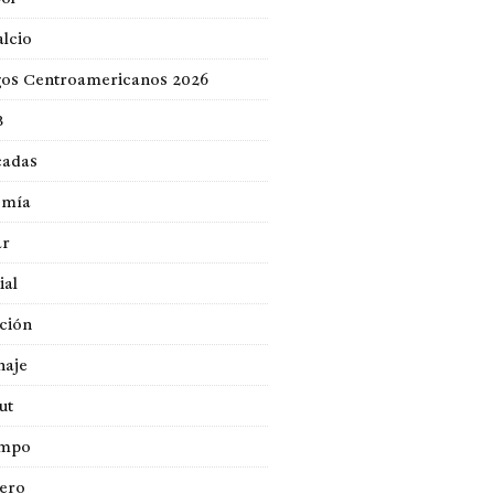
lcio
gos Centroamericanos 2026
B
cadas
omía
ar
ial
ción
naje
ut
empo
jero