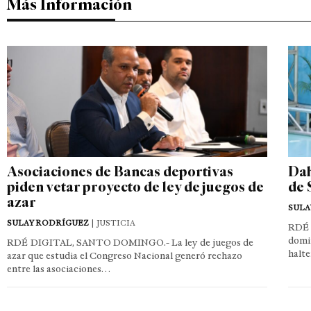
Más Información
Asociaciones de Bancas deportivas
Dah
piden vetar proyecto de ley de juegos de
de 
azar
SULA
SULAY RODRÍGUEZ
| JUSTICIA
RDÉ 
domin
RDÉ DIGITAL, SANTO DOMINGO.- La ley de juegos de
halte
azar que estudia el Congreso Nacional generó rechazo
entre las asociaciones…