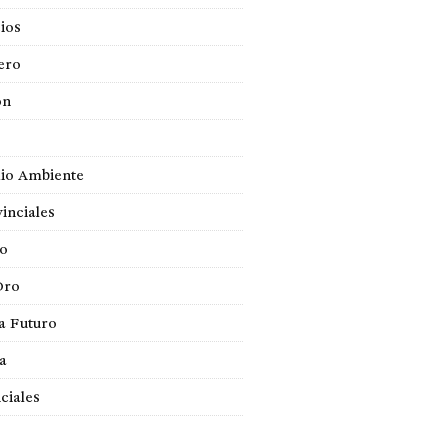
ios
ero
ón
io Ambiente
inciales
so
Oro
a Futuro
ca
ciales