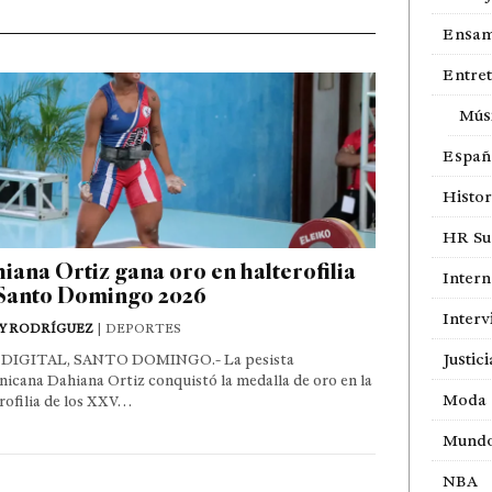
Ensam
Entre
Mús
Españ
Histor
HR Sur
iana Ortiz gana oro en halterofilia
Intern
Santo Domingo 2026
Interv
Y RODRÍGUEZ
| DEPORTES
Justici
DIGITAL, SANTO DOMINGO.- La pesista
icana Dahiana Ortiz conquistó la medalla de oro en la
Moda
rofilia de los XXV…
Mund
NBA