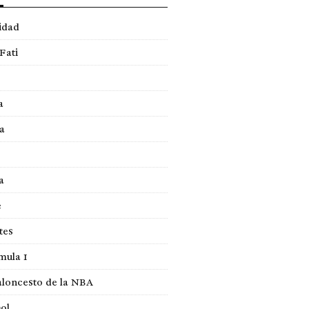
idad
Fati
a
a
a
e
tes
mula 1
loncesto de la NBA
ol