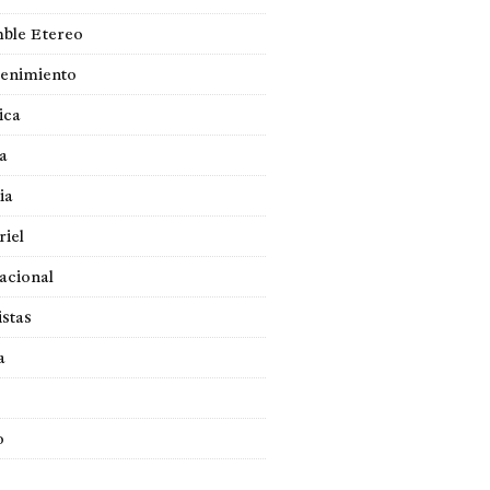
ble Etereo
tenimiento
ica
a
ia
iel
acional
istas
a
o