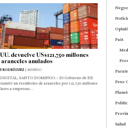
Negoc
Notici
Opini
País
Med
UU. devuelve US$121,750 millones
 aranceles anulados
Prov
Y RODRÍGUEZ
| MUNDO
Paraí
DIGITAL, SANTO DOMINGO.– El Gobierno de EE.
Peso 
ramitó un reembolso de aranceles por 121,750 millones
ólares a empresas…
Planet
Políti
Provin
Salud