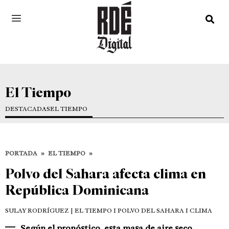
El Tiempo
DESTACADAS
EL TIEMPO
PORTADA
»
EL TIEMPO
»
Polvo del Sahara afecta clima en
República Dominicana
SULAY RODRÍGUEZ
| EL TIEMPO I POLVO DEL SAHARA I CLIMA
Según el pronóstico, esta masa de aire seco