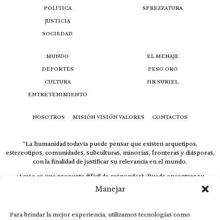
POLÍTICA
SPREZZATURA
JUSTICIA
SOCIEDAD
MUNDO
EL MENAJE
DEPORTES
PESO ORO
CULTURA
HR SURIEL
ENTRETENIMIENTO
NOSOTROS
MISIÓN VISIÓN VALORES
CONTACTOS
“La humanidad todavía puede pensar que existen arquetipos,
estereotipos, comunidades, subculturas, minorías, fronteras y diásporas,
con la finalidad de justificar su relevancia en el mundo.
¿Acaso es una pregunta difícil de responder? ¿Puede encontrar su
respuesta al instante, otorgando al receptor cuestionado espacio y
Manejar
velocidad suficiente para responder correctamente? De no ser así, el que
calla otorga.
Para brindar la mejor experiencia, utilizamos tecnologías como
El concepto de familia no está limitado exclusivamente a la sangre; seres