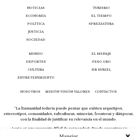
NOTICIAS
TURISMO
ECONOMÍA
EL TIEMPO
POLÍTICA
SPREZZATURA
JUSTICIA
SOCIEDAD
MUNDO
EL MENAJE
DEPORTES
PESO ORO
CULTURA
HR SURIEL
ENTRETENIMIENTO
NOSOTROS
MISIÓN VISIÓN VALORES
CONTACTOS
“La humanidad todavía puede pensar que existen arquetipos,
estereotipos, comunidades, subculturas, minorías, fronteras y diásporas,
con la finalidad de justificar su relevancia en el mundo.
¿Acaso es una pregunta difícil de responder? ¿Puede encontrar su
respuesta al instante, otorgando al receptor cuestionado espacio y
Manejar