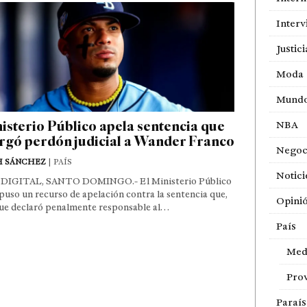
Interv
Justici
Moda
Mund
isterio Público apela sentencia que
NBA
rgó perdón judicial a Wander Franco
Negoc
H SÁNCHEZ
| PAÍS
Notici
DIGITAL, SANTO DOMINGO.- El Ministerio Público
puso un recurso de apelación contra la sentencia que,
Opini
ue declaró penalmente responsable al…
País
Med
Prov
Paraí