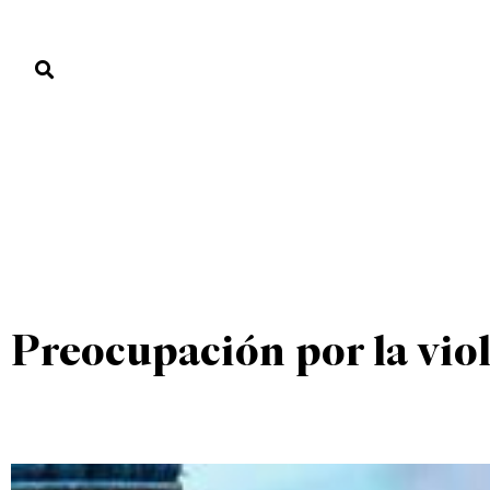
PORTADA
PAÍS
ECONOMÍA
POLÍTICA
JUSTICIA
MUNDO
UNCATEGORIZED
PORTADA
»
UNCATEGORIZED
»
Preocupación por la vio