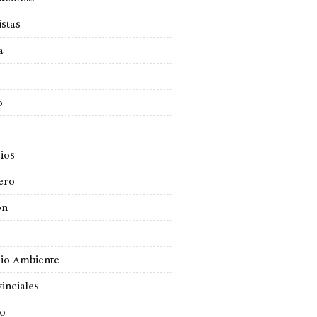
istas
a
o
ios
ero
ón
io Ambiente
inciales
so