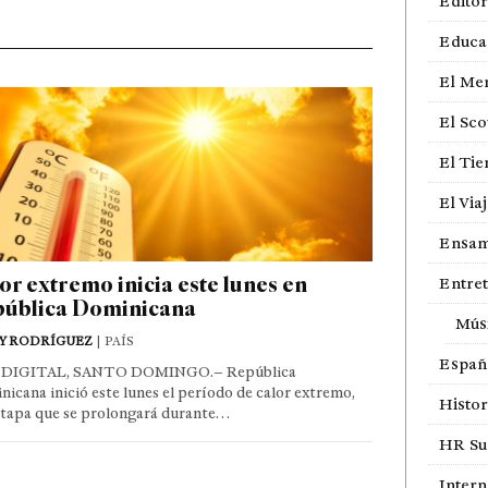
Editor
Educa
El Me
El Sco
El Ti
El Via
Ensam
or extremo inicia este lunes en
Entre
ública Dominicana
Mús
Y RODRÍGUEZ
| PAÍS
Españ
DIGITAL, SANTO DOMINGO.– República
icana inició este lunes el período de calor extremo,
Histor
etapa que se prolongará durante…
HR Sur
Intern