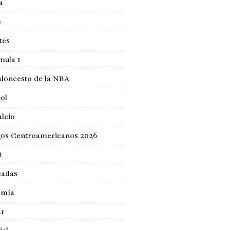
a
e
tes
mula 1
loncesto de la NBA
ol
lcio
gos Centroamericanos 2026
B
cadas
omía
ar