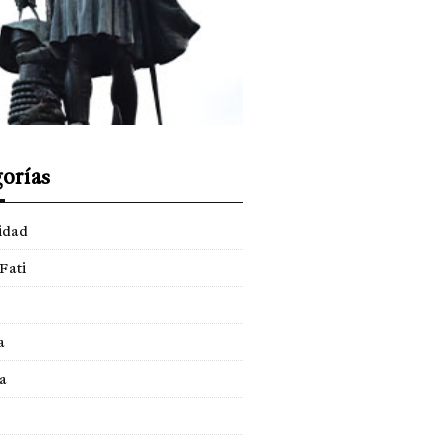
orías
idad
Fati
a
a