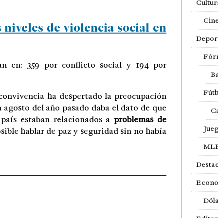
Cultur
Cin
niveles de violencia social en
Depor
Fór
n en: 359 por conflicto social y 194 por
Ba
Fútb
 convivencia ha despertado la preocupación
en agosto del año pasado daba el dato de que
Ca
 país estaban relacionados a
problemas de
Jue
sible hablar de paz y seguridad sin no había
ML
Desta
Econ
Dól