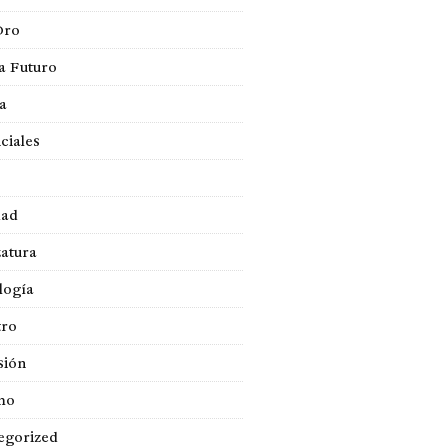
Oro
a Futuro
ca
ciales
dad
atura
logía
tro
sión
mo
egorized