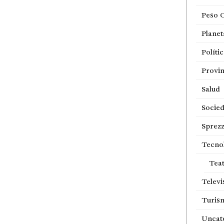
Peso 
Planet
Políti
Provin
Salud
Socie
Sprezz
Tecno
Tea
Televi
Turis
Uncat