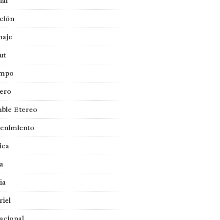
ial
ción
naje
ut
empo
jero
ble Etereo
tenimiento
ica
a
ia
iel
acional