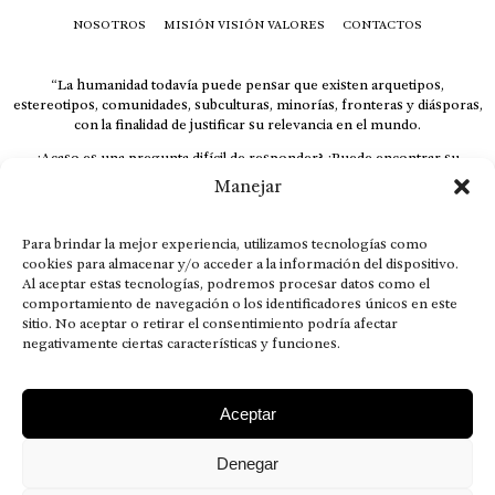
NOSOTROS
MISIÓN VISIÓN VALORES
CONTACTOS
“La humanidad todavía puede pensar que existen arquetipos,
estereotipos, comunidades, subculturas, minorías, fronteras y diásporas,
con la finalidad de justificar su relevancia en el mundo.
¿Acaso es una pregunta difícil de responder? ¿Puede encontrar su
respuesta al instante, otorgando al receptor cuestionado espacio y
Manejar
velocidad suficiente para responder correctamente? De no ser así, el que
calla otorga.
Para brindar la mejor experiencia, utilizamos tecnologías como
El concepto de familia no está limitado exclusivamente a la sangre; seres
cookies para almacenar y/o acceder a la información del dispositivo.
que surgen en nuestro diario vivir suelen pesar más que los
Al aceptar estas tecnologías, podremos procesar datos como el
emparentados. Más bien, el apego de estas dos versiones de seres
comportamiento de navegación o los identificadores únicos en este
queridos mueve ideales provenientes de sus vivencias.
sitio. No aceptar o retirar el consentimiento podría afectar
This is for nuestra gente.” – HRSuriel
negativamente ciertas características y funciones.
Aceptar
Denegar
AVISO LEGAL
POLÍTICA DE PRIVACIDAD