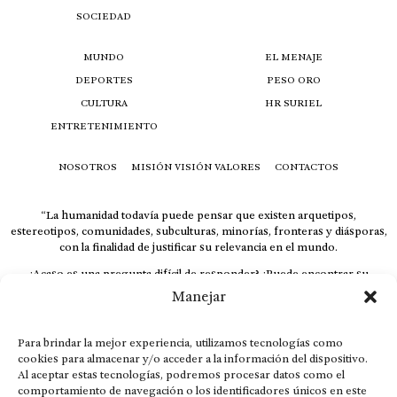
SOCIEDAD
MUNDO
EL MENAJE
DEPORTES
PESO ORO
CULTURA
HR SURIEL
ENTRETENIMIENTO
NOSOTROS
MISIÓN VISIÓN VALORES
CONTACTOS
“La humanidad todavía puede pensar que existen arquetipos,
estereotipos, comunidades, subculturas, minorías, fronteras y diásporas,
con la finalidad de justificar su relevancia en el mundo.
¿Acaso es una pregunta difícil de responder? ¿Puede encontrar su
respuesta al instante, otorgando al receptor cuestionado espacio y
Manejar
velocidad suficiente para responder correctamente? De no ser así, el que
calla otorga.
Para brindar la mejor experiencia, utilizamos tecnologías como
El concepto de familia no está limitado exclusivamente a la sangre; seres
cookies para almacenar y/o acceder a la información del dispositivo.
que surgen en nuestro diario vivir suelen pesar más que los
Al aceptar estas tecnologías, podremos procesar datos como el
emparentados. Más bien, el apego de estas dos versiones de seres
comportamiento de navegación o los identificadores únicos en este
queridos mueve ideales provenientes de sus vivencias.