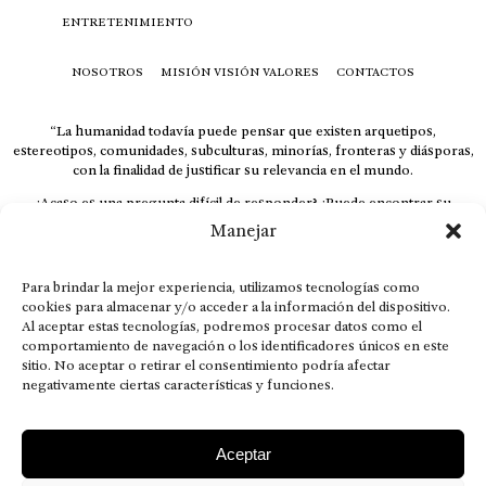
ENTRETENIMIENTO
NOSOTROS
MISIÓN VISIÓN VALORES
CONTACTOS
“La humanidad todavía puede pensar que existen arquetipos,
estereotipos, comunidades, subculturas, minorías, fronteras y diásporas,
con la finalidad de justificar su relevancia en el mundo.
¿Acaso es una pregunta difícil de responder? ¿Puede encontrar su
respuesta al instante, otorgando al receptor cuestionado espacio y
Manejar
velocidad suficiente para responder correctamente? De no ser así, el que
calla otorga.
Para brindar la mejor experiencia, utilizamos tecnologías como
El concepto de familia no está limitado exclusivamente a la sangre; seres
cookies para almacenar y/o acceder a la información del dispositivo.
que surgen en nuestro diario vivir suelen pesar más que los
Al aceptar estas tecnologías, podremos procesar datos como el
emparentados. Más bien, el apego de estas dos versiones de seres
comportamiento de navegación o los identificadores únicos en este
queridos mueve ideales provenientes de sus vivencias.
sitio. No aceptar o retirar el consentimiento podría afectar
negativamente ciertas características y funciones.
This is for nuestra gente.” – HRSuriel
Aceptar