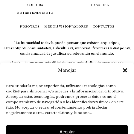
CULTURA
HR SURIEL
ENTRETENIMIENTO
NOSOTROS
MISIÓN VISIÓN VALORES
CONTACTOS
“La humanidad todavía puede pensar que existen arquetipos,
estereotipos, comunidades, subculturas, minorías, fronteras y diásporas,
con la finalidad de justificar su relevancia en el mundo.
¿Acaso es una pregunta difícil de responder? ¿Puede encontrar su
respuesta al instante, otorgando al receptor cuestionado espacio y
Manejar
velocidad suficiente para responder correctamente? De no ser así, el que
calla otorga.
Para brindar la mejor experiencia, utilizamos tecnologías como
El concepto de familia no está limitado exclusivamente a la sangre; seres
cookies para almacenar y/o acceder a la información del dispositivo.
que surgen en nuestro diario vivir suelen pesar más que los
Al aceptar estas tecnologías, podremos procesar datos como el
emparentados. Más bien, el apego de estas dos versiones de seres
comportamiento de navegación o los identificadores únicos en este
queridos mueve ideales provenientes de sus vivencias.
sitio. No aceptar o retirar el consentimiento podría afectar
This is for nuestra gente.” – HRSuriel
negativamente ciertas características y funciones.
Aceptar