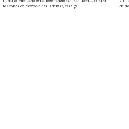
Penal dominicano establece sanciones más fuertes contra
UU. t
los robos en motocicleta. Además, castiga…
de d