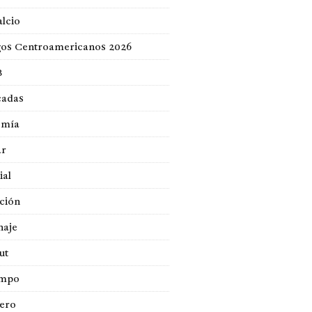
lcio
gos Centroamericanos 2026
B
cadas
omía
ar
ial
ción
naje
ut
empo
jero