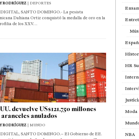
Y RODRÍGUEZ
| DEPORTES
Ensam
DIGITAL, SANTO DOMINGO.- La pesista
icana Dahiana Ortiz conquistó la medalla de oro en la
Entre
rofilia de los XXV…
Mús
Españ
Histor
HR Sur
Intern
Interv
Justici
UU. devuelve US$121,750 millones
Moda
 aranceles anulados
Mund
Y RODRÍGUEZ
| MUNDO
DIGITAL, SANTO DOMINGO.– El Gobierno de EE.
NBA