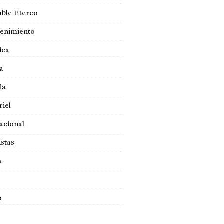
ble Etereo
tenimiento
ica
a
ia
iel
acional
istas
a
o