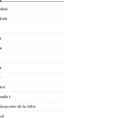
idad
Fati
a
a
a
e
tes
mula 1
loncesto de la NBA
ol