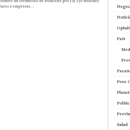
ramitó un reembolso de aranceles por 121,750 millones
ólares a empresas…
Negoc
Notici
Opini
País
Med
Prov
Paraí
Peso 
Planet
Políti
Provin
Salud