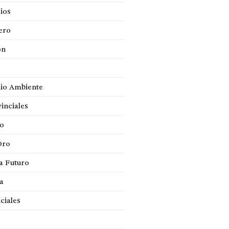
ios
ero
ón
io Ambiente
inciales
so
Oro
a Futuro
ca
ciales