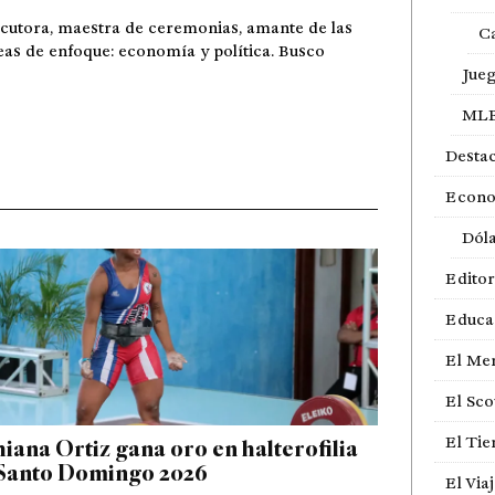
cutora, maestra de ceremonias, amante de las
Ca
eas de enfoque: economía y política. Busco
Jue
ML
Desta
Econ
Dól
Editor
Educa
El Me
El Sco
El Ti
iana Ortiz gana oro en halterofilia
Santo Domingo 2026
El Via