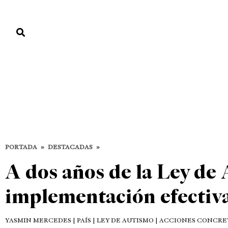
PORTADA
PAÍS
ECONOMÍA
POLÍTICA
JUSTICIA
MUNDO
Destacadas
DESTACADAS
PAÍS
PORTADA
»
DESTACADAS
»
A dos años de la Ley de
implementación efectiv
YASMIN MERCEDES
| PAÍS | LEY DE AUTISMO | ACCIONES CONCRE