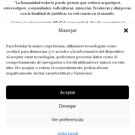
“La humanidad todavía puede pensar que existen arquetipos,
estereotipos, comunidades, subculturas, minorías, fronteras y diásporas,
con la finalidad de justificar su relevancia en el mundo.
¿Acaso es una pregunta difícil de responder? ¿Puede encontrar su
respuesta al instante, otorgando al receptor cuestionado espacio y
Manejar
velocidad suficiente para responder correctamente? De no ser así, el que
calla otorga.
Para brindar la mejor experiencia, utilizamos tecnologías como
El concepto de familia no está limitado exclusivamente a la sangre; seres
cookies para almacenar y/o acceder a la información del dispositivo.
que surgen en nuestro diario vivir suelen pesar más que los
Al aceptar estas tecnologías, podremos procesar datos como el
emparentados. Más bien, el apego de estas dos versiones de seres
comportamiento de navegación o los identificadores únicos en este
queridos mueve ideales provenientes de sus vivencias.
sitio. No aceptar o retirar el consentimiento podría afectar
negativamente ciertas características y funciones.
This is for nuestra gente.” – HRSuriel
Aceptar
Denegar
AVISO LEGAL
POLÍTICA DE PRIVACIDAD
MISIÓN VISIÓN VALORES
CONTACTOS
Ver preferencias
2026 RDÉ Digital, todos los derechos reservados.
Aviso Legal