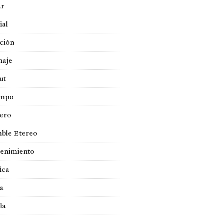
ar
ial
ción
naje
ut
empo
jero
ble Etereo
tenimiento
ica
a
ia