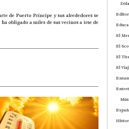
Dól
Editor
rte de Puerto Príncipe y sus alrededores se
 ha obligado a miles de sus vecinos a irse de
Educa
El Me
El Sco
El Ti
El Via
Ensam
Entre
Mús
Españ
Histor