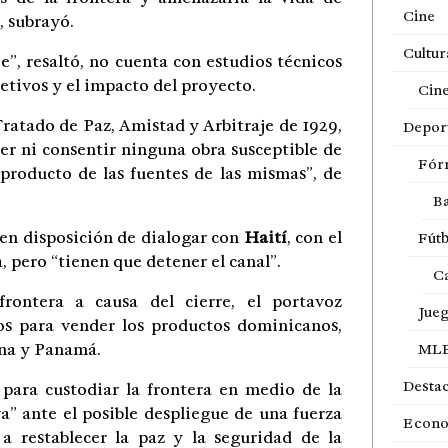
Cine
, subrayó.
Cultur
”, resaltó, no cuenta con estudios técnicos
etivos y el impacto del proyecto.
Cin
 Tratado de Paz, Amistad y Arbitraje de 1929,
Depor
r ni consentir ninguna obra susceptible de
Fór
 producto de las fuentes de las mismas”, de
Ba
 en disposición de dialogar con
Haití
, con el
Fútb
, pero “tienen que detener el canal”.
Ca
rontera a causa del cierre, el portavoz
Jue
s para vender los productos dominicanos,
ana y Panamá.
ML
Desta
 para custodiar la frontera en medio de la
a” ante el posible despliegue de una fuerza
Econ
a restablecer la paz y la seguridad de la