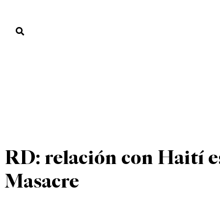
PORTADA
PAÍS
ECONOMÍA
POLÍTICA
JUSTICIA
MUNDO
UNCATEGORIZED
PORTADA
»
UNCATEGORIZED
»
RD: relación con Haití e
Masacre