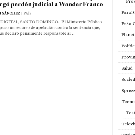
Prov
rgó perdón judicial a Wander Franco
Paraí
H SÁNCHEZ
| PAÍS
DIGITAL, SANTO DOMINGO.- El Ministerio Público
Peso 
puso un recurso de apelación contra la sentencia que,
ue declaró penalmente responsable al…
Planet
Políti
Provin
Salud
Socie
Sprezz
Tecno
Tea
Televi