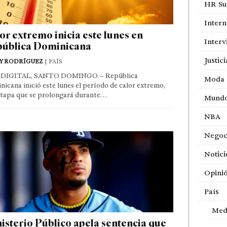
HR Sur
Intern
or extremo inicia este lunes en
Interv
ública Dominicana
Justici
Y RODRÍGUEZ
| PAÍS
DIGITAL, SANTO DOMINGO.– República
Moda
icana inició este lunes el período de calor extremo,
etapa que se prolongará durante…
Mund
NBA
Negoc
Notici
Opini
País
Med
isterio Público apela sentencia que