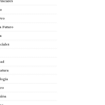
inciales
so
Oro
a Futuro
ca
ciales
dad
atura
logía
tro
sión