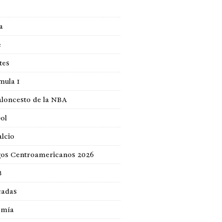
a
e
tes
mula 1
loncesto de la NBA
ol
lcio
gos Centroamericanos 2026
B
cadas
omía