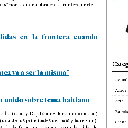
ias” por la citada obra en la frontera norte.
didas en la frontera cuando
Categ
ca va a ser la misma”
Actual
Amor 
co unido sobre tema haitiano
Arte
Babeli
ado haitiano y Dajabón del lado dominicano)
uno de los principales del país y la región),
Cienci
os de la frontera y amenazaría la vida de