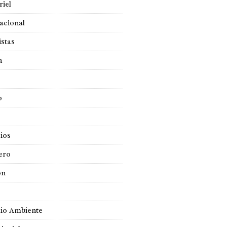
iel
acional
istas
a
o
ios
ero
ón
io Ambiente