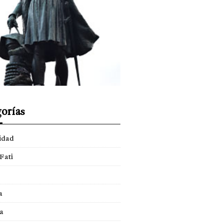
orías
idad
Fati
a
a