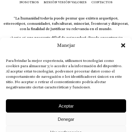
NOSOTROS
MISIÓN VISIÓN VALORES
CONTACTOS
“La humanidad todavía puede pensar que existen arquetipos,
estereotipos, comunidades, subculturas, minorías, fronteras y diásporas,
con la finalidad de justificar su relevancia en el mundo.
¿Acaso es una pregunta difícil de responder? ¿Puede encontrar su
respuesta al instante, otorgando al receptor cuestionado espacio y
Manejar
velocidad suficiente para responder correctamente? De no ser así, el que
calla otorga.
Para brindar la mejor experiencia, utilizamos tecnologías como
El concepto de familia no está limitado exclusivamente a la sangre; seres
cookies para almacenar y/o acceder a la información del dispositivo.
que surgen en nuestro diario vivir suelen pesar más que los
Al aceptar estas tecnologías, podremos procesar datos como el
emparentados. Más bien, el apego de estas dos versiones de seres
comportamiento de navegación o los identificadores únicos en este
queridos mueve ideales provenientes de sus vivencias.
sitio. No aceptar o retirar el consentimiento podría afectar
This is for nuestra gente.” – HRSuriel
negativamente ciertas características y funciones.
Aceptar
Denegar
AVISO LEGAL
POLÍTICA DE PRIVACIDAD
MISIÓN VISIÓN VALORES
CONTACTOS