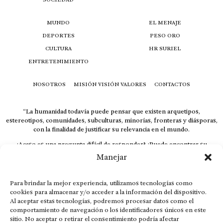
MUNDO
EL MENAJE
DEPORTES
PESO ORO
CULTURA
HR SURIEL
ENTRETENIMIENTO
NOSOTROS
MISIÓN VISIÓN VALORES
CONTACTOS
“La humanidad todavía puede pensar que existen arquetipos,
estereotipos, comunidades, subculturas, minorías, fronteras y diásporas,
con la finalidad de justificar su relevancia en el mundo.
¿Acaso es una pregunta difícil de responder? ¿Puede encontrar su
respuesta al instante, otorgando al receptor cuestionado espacio y
Manejar
velocidad suficiente para responder correctamente? De no ser así, el que
calla otorga.
Para brindar la mejor experiencia, utilizamos tecnologías como
El concepto de familia no está limitado exclusivamente a la sangre; seres
cookies para almacenar y/o acceder a la información del dispositivo.
que surgen en nuestro diario vivir suelen pesar más que los
Al aceptar estas tecnologías, podremos procesar datos como el
emparentados. Más bien, el apego de estas dos versiones de seres
comportamiento de navegación o los identificadores únicos en este
queridos mueve ideales provenientes de sus vivencias.
sitio. No aceptar o retirar el consentimiento podría afectar