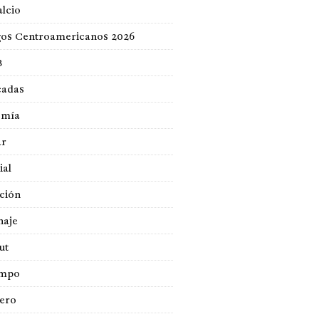
lcio
gos Centroamericanos 2026
B
cadas
omía
ar
ial
ción
naje
ut
empo
jero