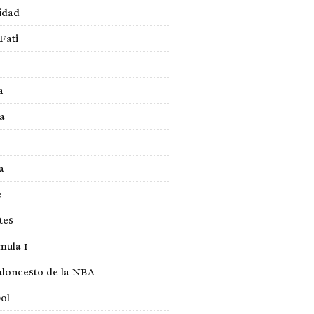
idad
Fati
a
a
a
e
tes
mula 1
loncesto de la NBA
ol