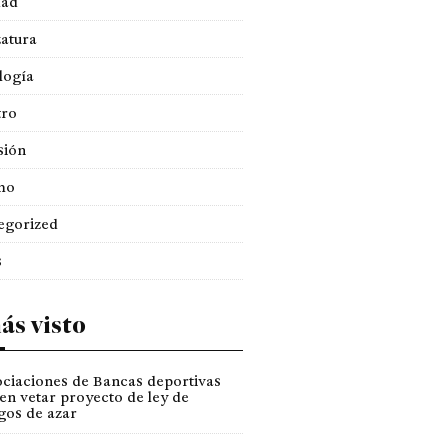
dad
atura
logía
tro
sión
mo
egorized
s
ás visto
ciaciones de Bancas deportivas
en vetar proyecto de ley de
gos de azar