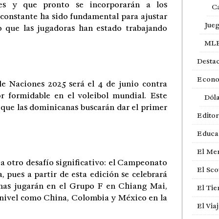
les y que pronto se incorporarán a los
Ca
 constante ha sido fundamental para ajustar
Jue
o que las jugadoras han estado trabajando
ML
Desta
Econ
de Naciones 2025 será el 4 de junio contra
 formidable en el voleibol mundial. Este
Dól
 que las dominicanas buscarán dar el primer
Editor
Educa
El Me
 a otro desafío significativo: el Campeonato
El Sco
 pues a partir de esta edición se celebrará
anas jugarán en el Grupo F en Chiang Mai,
El Ti
o nivel como China, Colombia y México en la
El Via