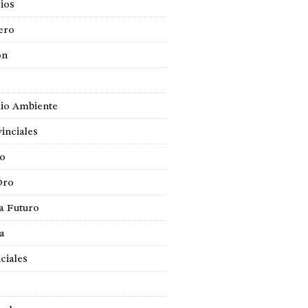
ios
ero
ón
io Ambiente
inciales
so
Oro
a Futuro
ca
ciales