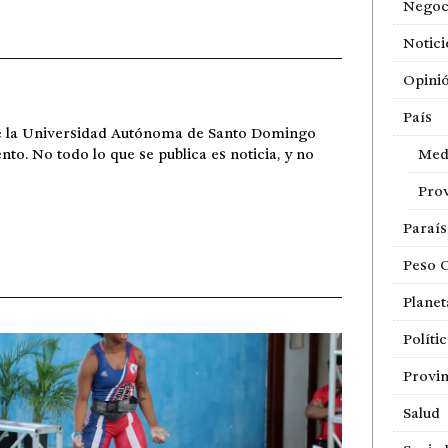
Negoc
Notici
Opini
País
de la Universidad Autónoma de Santo Domingo
Med
ento. No todo lo que se publica es noticia, y no
Prov
Paraí
Peso 
Planet
Políti
Provin
Salud