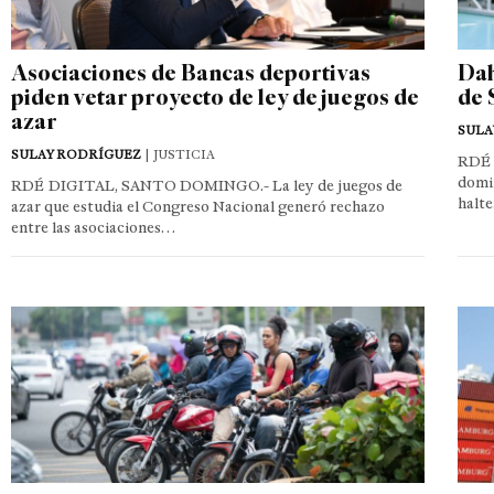
Asociaciones de Bancas deportivas
Dah
piden vetar proyecto de ley de juegos de
de 
azar
SULA
SULAY RODRÍGUEZ
| JUSTICIA
RDÉ 
domin
RDÉ DIGITAL, SANTO DOMINGO.- La ley de juegos de
halte
azar que estudia el Congreso Nacional generó rechazo
entre las asociaciones…