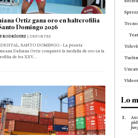
Socie
Sprezz
iana Ortiz gana oro en halterofilia
Tecno
Santo Domingo 2026
Tea
Y RODRÍGUEZ
| DEPORTES
DIGITAL, SANTO DOMINGO.- La pesista
Televi
icana Dahiana Ortiz conquistó la medalla de oro en la
rofilia de los XXV…
Turis
Uncat
Video
Lo m
Aso
pid
jue