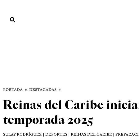
PORTADA
PAÍS
ECONOMÍA
POLÍTICA
JUSTICIA
MUNDO
Destacadas
DEPORTES
DESTACADAS
PORTADA
»
DESTACADAS
»
Reinas del Caribe inicia
temporada 2025
SULAY RODRÍGUEZ
| DEPORTES | REINAS DEL CARIBE | PREPARAC