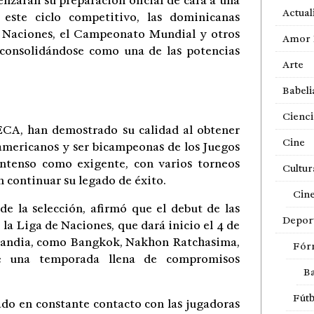
nzarán su preparación oficial de cara a una
Actual
 este ciclo competitivo, las dominicanas
e Naciones, el Campeonato Mundial y otros
Amor 
 consolidándose como una de las potencias
Arte
Babeli
Cienci
CA, han demostrado su calidad al obtener
Cine
oamericanos y ser bicampeonas de los Juegos
intenso como exigente, con varios torneos
Cultur
n continuar su legado de éxito.
Cin
de la selección, afirmó que el debut de las
Depor
la Liga de Naciones, que dará inicio el 4 de
Tailandia, como Bangkok, Nakhon Ratchasima,
Fór
e una temporada llena de compromisos
Ba
Fútb
do en constante contacto con las jugadoras