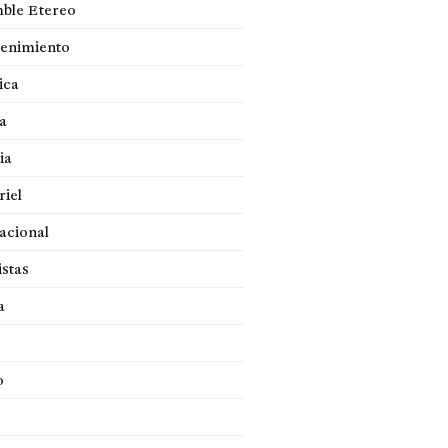
ble Etereo
tenimiento
ica
a
ia
iel
acional
istas
a
o