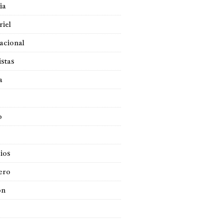
ia
iel
acional
istas
a
o
ios
ero
ón