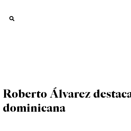
PORTADA
PAÍS
ECONOMÍA
POLÍTICA
JUSTICIA
MUNDO
UNCATEGORIZED
PORTADA
»
UNCATEGORIZED
»
Roberto Álvarez destac
dominicana