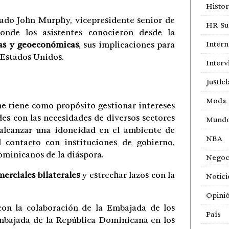
Histor
tado John Murphy, vicepresidente senior de
HR Sur
donde los asistentes conocieron desde la
cas y geoeconómicas
, sus implicaciones para
Intern
 Estados Unidos.
Interv
Justici
Moda
 tiene como propósito gestionar intereses
s con las necesidades de diversos sectores
Mund
alcanzar una idoneidad en el ambiente de
NBA
l contacto con instituciones de gobierno,
ominicanos de la diáspora.
Negoc
erciales bilaterales
y estrechar lazos con la
Notici
Opini
n la colaboración de la Embajada de los
País
mbajada de la República Dominicana en los