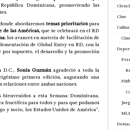
 República Dominicana, promoviendo las
Cienci
ses.
Cine
n donde abordaremos
temas prioritarios
para
Cultur
 de las Américas,
que se celebrará en el RD
na
; los avances en materia de facilitación de
Cin
mplementación de Global Entry en RD, con la
Depor
 por supuesto, el desarrollo y la promoción
Fór
n D.C.,
Sonia Guzmán
agradeció a toda la
Ba
rigésimo primera edición, augurando una
Fútb
as relaciones entre ambas naciones.
Ca
os bienvenidos a esta Semana Dominicana,
ea fructífera para todos y para que podamos
Jue
go y socio, los Estados Unidos de América”,
ML
Desta