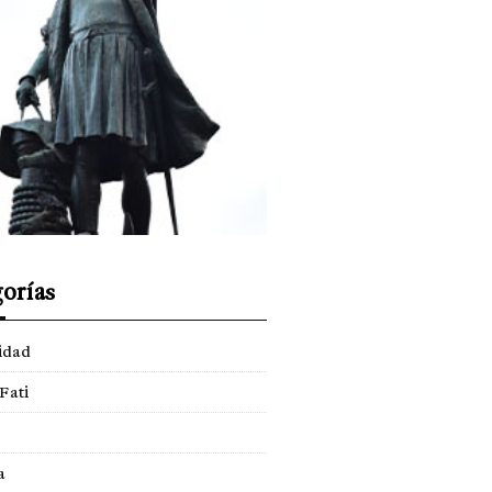
orías
idad
Fati
a