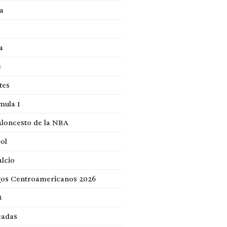
a
a
e
tes
mula 1
loncesto de la NBA
ol
lcio
gos Centroamericanos 2026
B
cadas