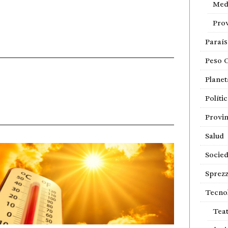
Med
Prov
Paraí
Peso 
Planet
Políti
Provin
Salud
Socie
Sprezz
Tecno
Tea