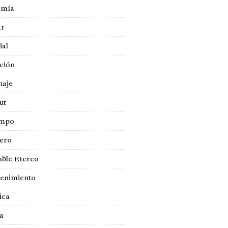
omía
ar
ial
ción
naje
ut
empo
jero
ble Etereo
tenimiento
ica
a