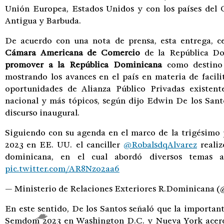
Unión Europea, Estados Unidos y con los países del
Antigua y Barbuda.
De acuerdo con una nota de prensa, esta entrega, ce
Cámara Americana de Comercio
de la República D
promover a la República Dominicana
como destin
mostrando los avances en el país en materia de facili
oportunidades de Alianza Público Privadas existent
nacional y más tópicos, según dijo Edwin De los Sant
discurso inaugural.
Siguiendo con su agenda en el marco de la trigésimo
2023 en EE. UU. el canciller
@RobalsdqAlvarez
realiz
dominicana, en el cual abordó diversos temas a
pic.twitter.com/AR8Nzo2aa6
— Ministerio de Relaciones Exteriores R.Dominican
En este sentido, De los Santos señaló que la importan
Semdom 2023 en Washington D.C. y Nueva York acerca