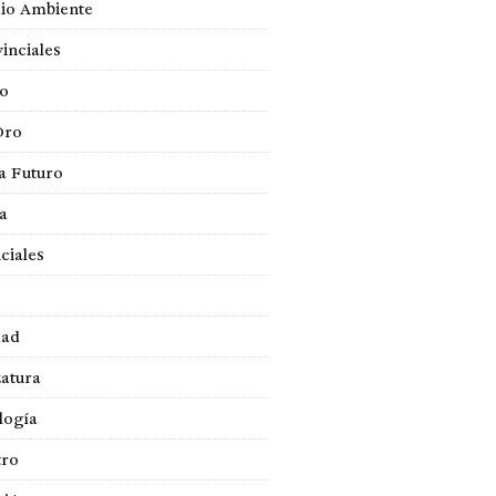
io Ambiente
inciales
so
Oro
a Futuro
ca
ciales
dad
atura
logía
tro